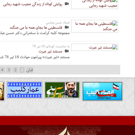
روایتی کوتاه از زندگی عجیب شهید رجایی
استاد حسن عباسی
فلسطینی ها بجای همه ما می جنگند
مجموعه کلبه کرامت با سخنرانی دکتر حسن عب
به مناسبت کودتای 18 تیر 78
مستند تیر عبرت
مستند «تیر عبرت» پیرامون حوادث 18 تیر 78 شب گذشته �
قبلی
1
2
3
4