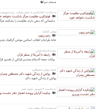
مستند سرا�
به مناسبت اعلام قدس به عنوان پایتخت رژیم صهیونیس
فوتوکلیپ مقاومت هرگز شکست نخواهد خو
دشمنانی که سعی دارند مقاومت را بشکنند هرگ
موشن گرافیک
زخم زیتون
خانه طراحان انقلاب اسلامی موشن گرافیک جدیدی
حجت الاسلام قرائتی
رابطه با آمریکا از منظر قرآن
بیانات حجه الاسلام محسن قرائتی از تفسیر قرآن
کمیک موشن «مصطفی»
روایتی از زندگی شهید دکتر مصطفی چمران
روایتی از زندگی شهید دکتر
به مناسبت 8 شهریور، شهید باهنر
چکیده گزارش پرونده انفجار دفتر نخست و
به مناسبت آغاز هفته دولت