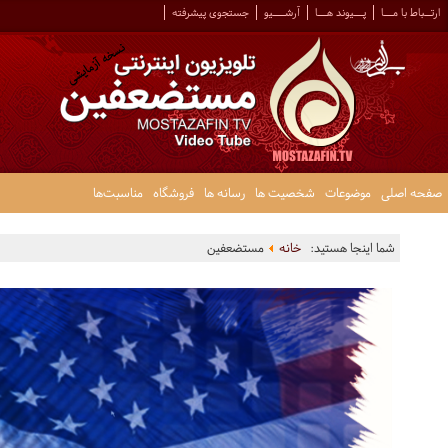
ارتــباط با مـــا
پـــیوند هـــا
آرشــــیو
جستجوی پیشرفته
صفحه اصلی
موضوعات
شخصیت ها
رسانه ها
فروشگاه
مناسبت‌ها
شما اینجا هستید:
خانه
مستضعفین