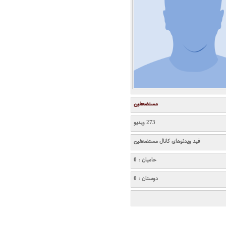
مستضعفین
273 ویدیو
فید ویدئوهای کانال مستضعفین
حامیان : 0
دوستان : 0