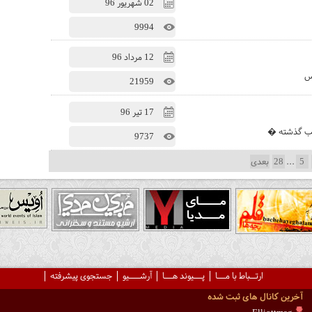
02 شهریور 96
9994
12 مرداد 96
اس
21959
17 تیر 96
9737
5
...
28
بعدی
ارتــباط با مـــا
پـــیوند هـــا
آرشــــیو
جستجوی پیشرفته
آخرین کانال های ثبت شده