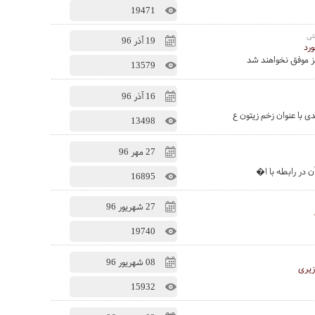
19471
تی
19 آذر 96
رد
ز موفق نخواهند شد
13579
16 آذر 96
 با عنوان زخم زیتون ع
13498
27 مهر 96
 در رابطه با ا�
16895
27 شهریور 96
19740
08 شهریور 96
زیری
15932