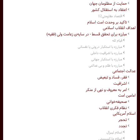
حمایت از مظلومان جهان
اعتقاد به استقلال کشور
اقتصاد مقاومتی12
تاکید بر وحدت امت اسلام
اهداف انقلاب اسلامی
مبارزه برای تحقق قسط - در سایه‌ی زعامت ولی (فقیه)
قیام لله
مبارزه با استکبار درونی یا نفسانی
مبارزه با اشرافیت داخلی
مبارزه با استکبار جهانی
مبارزه با ظلم و بی عدالتی
عدالت اجتماعی
فقر، فساد و تبعیض
اشرافیت
امر به معروف و نهی از منکر
امامین امت
صحیفه‌خوانی
نظام فکری انقلاب
اسلام آمریکایی
تحجر
تجدد
اسلام لیبرال
اسلام مارکسیستی