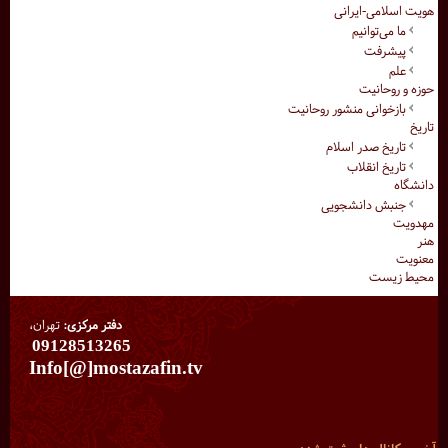
هویت اسلامی-ایرانی
ما می‌توانیم
پیشرفت
علم
حوزه و روحانیت
بازخوانی منشور روحانیت
تاریخ
تاریخ صدر اسلام
تاریخ انقلاب
دانشگاه
جنبش دانشجویی
مهدویت
هنر
معنویت
محیط زیست
دفتر مرکزی:
تهران،
09128513265
Info[@]mostazafin.tv