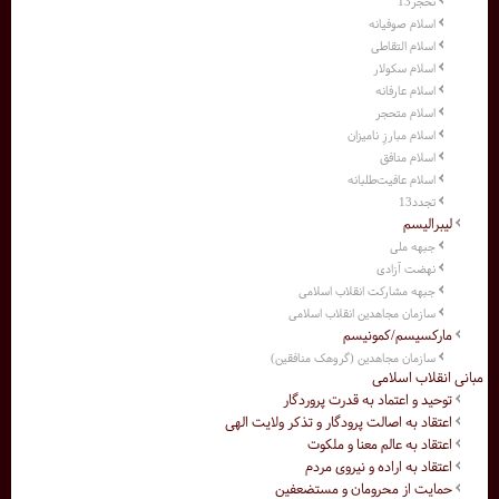
تحجر13
اسلام صوفیانه
اسلام التقاطی
اسلام سکولار
اسلام عارفانه
اسلام متحجر
اسلام مبارزِ نامیزان
اسلام منافق
اسلام عافیت‌طلبانه
تجدد13
لیبرالیسم
جبهه ملی
نهضت آزادی
جبهه مشارکت انقلاب اسلامی
سازمان مجاهدین انقلاب اسلامی
مارکسیسم/کمونیسم
سازمان مجاهدین (گروهک منافقین)
مبانی انقلاب اسلامی
توحید و اعتماد به قدرت پروردگار
اعتقاد به اصالت پرودگار و تذکر ولایت الهی
اعتقاد به عالم معنا و ملکوت
اعتقاد به اراده و نیروی مردم
حمایت از محرومان و مستضعفین