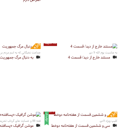
40 دقیقه
به مناسبت یوم الله 9 دی
جماعت نخبگانی که به اسم مردم بر س
مستند خارج از دید/ قسمت 4
به دنبال مرگ جمهوریت
8 دقیقه
کلیپ ویژه 9دی
فتنه 88 و خسارت های گرداب تحریم
سی و ششمین قسمت از هفته‌نامه دوخط
موشن گرافیک «پسافتنه