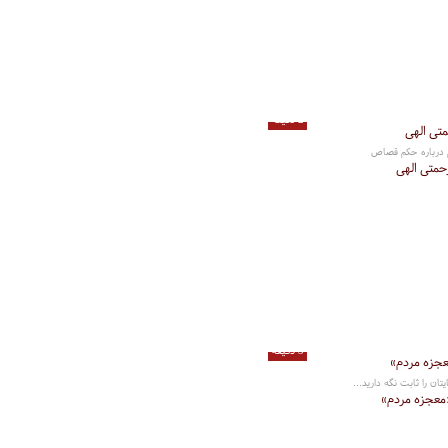
2 دقیقه
 درباره حکم قصاص
متی الهی
3 دقیقه
تان را ثابت نگه دارید...
معجزه مردم»