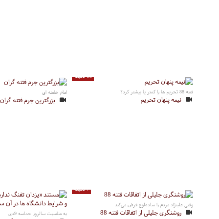
13 دقیقه
فتنه 88 تحریم ها را کمتر یا بیشتر کرد؟
امام خامنه ای
نیمه پنهان تحریم
بزرگترین جرم فتنه گران
7 دقیقه
وقتی علینژاد مردم را ساده‌لوح فرض می‌کند
روشنگری جلیلی از اتفاقات فتنه 88
به مناسبت سالروز حماسه 9دی