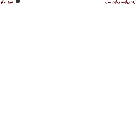
رد» روایت وقایع سال
هیچ حکومت
مردم تحمیل کن
62 دقیقه
48 دقیقه
بررسی رشوه و فساد اداری در سازمان‌های دولتی
 ایران لرزید»
مستند «تلکه»
حسن رحیم پور ازغ
اگر اخلاق
دگرگون خواهد 
13 دقیقه
1 دقیقه