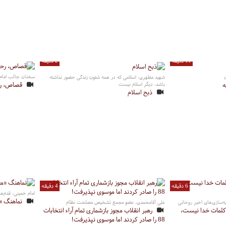
11 دقیقه
2 دقیقه
سخنان جالب امام
شهید مطهری: اسلامی که در همه شئون زندگی حضور نداشته
قصاص، رح
ه
باشد، دیگر اسلام نیست
ذبح اسلام
6 دقیقه
4 دقیقه
امام خمینی: قدم‌های
نماهنگ «
ه‌سازی‌های اخیر روحانی
علی آقامحمدی، عضو مجمع تشخیص مصلحت نظام
 کلمات خدا نیست،
رهبر انقلاب مجوز بازشماری تمام آراء انتخابات
88 را صادر کردند اما موسوی نپذیرفت!