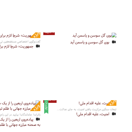
4 دقیقه
بوی گل سوسن و یاسمن آید
گفت‌وگوی اختصاصی مستضعفین تی‌و
جمهوریت؛ شرطِ لازم برا
19 دقیقه
تبعات سنگین مرکزیت یافتن امنیت، به جای عدالت...
امنیت، علیه اقدام ملی!
زائران! جاماندگان! بیایید در این راه
پیاده‌روی اربعین را از 
به صحنه مبارزه جهانی با ظلم