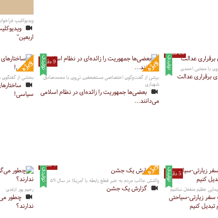
ویدیوکلیپ فراخوا
ویدیوکلیپ
اربعین"
26 دقیقه
9 دقیقه
ی با مجتبی احمدی
ی برقراری عدالت
برشی از گفت‌وگوی اختصاصی مستضعفین تی‌وی با محمدصادق
بخشی از گفتگوی م
شهبازی
ساختارها
بعضی‌ها جمهوریت را زائده‌ای در نظام اسلامی
سیاسی!
می‌دانند...
4 دقیقه
5 دقیقه
واکنش جالب مردم به خبر قطع رابطه با آمریکا در سال ۵۹
گزارش یک جشن
‌پیمایی عظیم منفعل نباشیم
رحیم پور ازغدی
یک سفر زیارتی-سیاحتی
چطور می‌
 تبدیل کنیم
ندارند؟