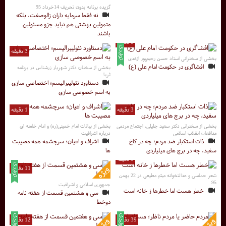
گزیده برنامه بدون تحریف 14خرداد 95
نه فقط سرمایه داران زالوصفت، بلکه
متمولین بهشتی هم نباید جزو مسئولین
باشند
6 دقیقه
3 دقیقه
بخشی از سخنرانی استاد حسن رحیم‌پور ازغدی
افشاگری در حکومت امام علی (ع)
بخشی از سخنان دکتر شهریار زرشناس در برنامه
ثریا
دستاورد نئولیبرالیسم؛ اختصاصی سازی
به اسم خصوصی سازی
3 دقیقه
1 دقیقه
بخشی از سخنرانی دکتر سعید جلیلی، اجتماع مردمی
بخشی از بیانات امام خمینی(ره) و امام خامنه ای
مدافعان انقلاب اسلامی
درباره اشرافیت
ذات استکبار ضد مردم؛ چه در کاخ
اشراف و اعیان؛ سرچشمه همه مصیبت
سفید، چه در برج های میلیاردی
ها
5 دقیقه
11 دقیقه
شعر حماسی و عدالتخوانه میثم مطیعی در 22 بهمن
95
جمهوری اسلامی و اشرافیت
خطر هست اما خطرها ز خانه است
سی و هشتمین قسمت از هفته نامه
دوخط
39 دقیقه
12 دقیقه