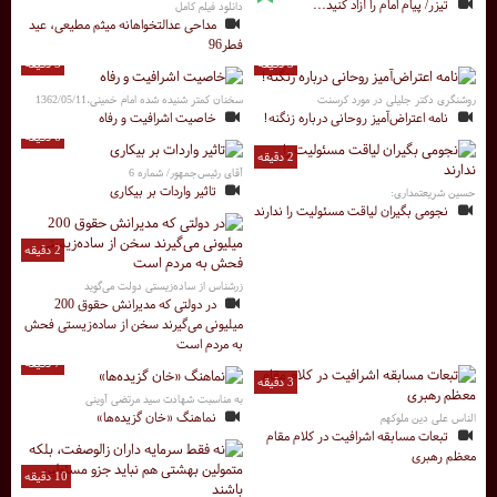
تیزر/ پیام امام را آزاد کنید...
دانلود فیلم کامل
مداحی عدالتخواهانه میثم مطیعی، عید
فطر96
3 دقیقه
5 دقیقه
روشنگری دکتر جلیلی در مورد کرسنت
سخنان کمتر شنیده شده امام خمینی،1362/05/11
نامه اعتراض‌آمیز روحانی درباره زنگنه!
خاصیت اشرافیت و رفاه
6 دقیقه
2 دقیقه
آقای رئیس‌جمهور/ شماره 6
تاثیر واردات بر بیکاری
حسین شریعتمداری:
نجومی بگیران لیاقت مسئولیت را ندارند
2 دقیقه
زرشناس از ساده‌زیستی دولت می‌گوید
در دولتی که مدیرانش حقوق 200
میلیونی می‌گیرند سخن از ساده‌زیستی فحش
به مردم است
7 دقیقه
3 دقیقه
به مناسبت شهادت سید مرتضی آوینی
نماهنگ «خان گزیده‌ها»
الناس علی دین ملوکهم
تبعات مسابقه اشرافیت در کلام مقام
معظم رهبری
10 دقیقه