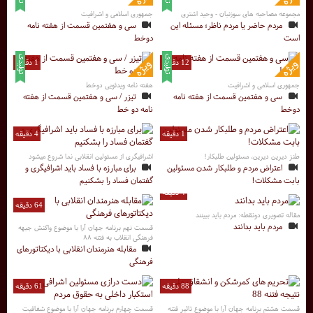
مجموعه مصاحبه های سوزنبان - وحید اشتری
جمهوری اسلامی و اشرافیت
مردم حاضر یا مردم ناظر؛ مسئله این
سی و هفتمین قسمت از هفته نامه
است
دوخط
12 دقیقه
1 دقیقه
جمهوری اسلامی و اشرافیت
هفته نامه ویدئویی دوخط
سی و هفتمین قسمت از هفته نامه
تیزر / سی و هفتمین قسمت از هفته
دوخط
نامه دو خط
1 دقیقه
4 دقیقه
طنز دیرین دیرین، مسئولین طلبکار!
اشرافیگری از مسئولین انقلابی نما شروع میشود
اعتراض مردم و طلبکار شدن مسئولین
برای مبارزه با فساد باید اشرافیگری و
بابت مشکلات!
گفتمان فساد را بشکنیم
4 دقیقه
64 دقیقه
مقاله تصویری دونقطه: مردم باید ببینند
مردم باید بدانند
قسمت نهم برنامه جهان آرا با موضوع واکنش جبهه
فرهنگی انقلاب به فتنه ۸۸
مقابله هنرمندان انقلابی با دیکتاتورهای
فرهنگی
88 دقیقه
61 دقیقه
قسمت هشتم برنامه جهان آرا با موضوع تاثیر فتنه
قسمت چهارم برنامه جهان آرا با موضوع شفافیت