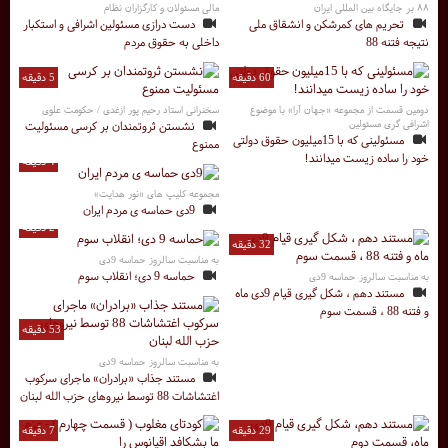
۸۸ بر جایگاه بین المللی ایران
مالی مسئولان و کارگزاران نظام
تحریم های کمرشکن و انشقاق ملی
دست درازی مسئولین اشرافی و استکبار
نتیجه فتنه 88
داخلی به حقوق مردم
60 دقیقه
5 دقیقه
دومین قسمت از مجموعه «جهان آرا» با موضوع
سخنرانی استاد رحیم پور ازغدی / حکومت علوی
اشرافی گری مسئولین
نشستن ثروتمندان بر کرسی مسئولیت
مسئولینی که با 15میلیون حقوق دولتی
ممنوع
خود را ساده زیست میدانند!
4 دقیقه
مجموعه کلیپ های «نور هدایت»
9دی حماسه ی مردم ایران
2 دقیقه
32 دقیقه
به مناسبت سالروز حماسه 9دی
حماسه 9 دی؛ انقلاب سوم
به مناسبت سالروز حماسه 9دی
مستند دهم ، شکل گیری قیام 9دی ماه
و فتنه 88 ، قسمت سوم
53 دقیقه
به مناسبت سالروز حماسه 9دی
مستند جذاب «برادران» ماجرای سرکوب
اغتشاشات 88 توسط نیروهای حزب الله لبنان
29 دقیقه
7 دقیقه