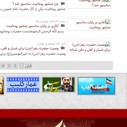
چرا منشور روحانیت سانسور شد؟
منشور روحانیت یکی از آثار حضرت امام خمینی ر
حجت الاسلام مهدوی نژاد
آغازی بر پایان سانسور منشور روحانیت
بسم اللَّه الرحمن الرحیمخدمت حضرات روحانی
آیت الله مجتهدی تهرانی
وصیت حضرت زهرا (س) برای غسل و کفن و 
وصیت حضرت زهرا (س) به امیرالمومنین(ع) برا
قبلی
1
2
3
4