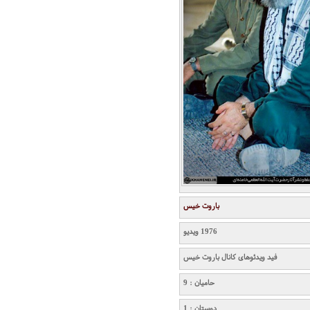
باروت خیس
1976 ویدیو
فید ویدئوهای کانال باروت خیس
حامیان : 9
دوستان : 1