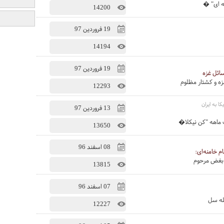
14200
19 فروردين 97
14194
19 فروردين 97
سائل غزه
ه و کشتار مظلوم
12293
ا به ایران
13 فروردين 97
ک ماهه "کن نيکلا�
13650
08 اسفند 96
 خامنه‌ای:
ل بغض مرحوم
13815
07 اسفند 96
له سل
12227