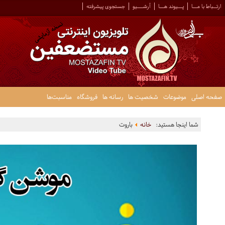
ارتــباط با مـــا
پـــیوند هـــا
آرشــــیو
جستجوی پیشرفته
صفحه اصلی
موضوعات
شخصیت ها
رسانه ها
فروشگاه
مناسبت‌ها
شما اینجا هستید:
خانه
باروت