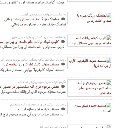
موشن گرافیک فناوری هسته ای 2 "فناوری هسته ای" �
به مناسبت شهادت سیدمرتضی آوینی
نماهنگ «زنگ هنر» با صدای حامد زمانی
نماهنگ «زنگ هنر» با صدای حامد زمانی
به مناسبت سالروز کشتار وحشیانه دیریاسین
کلیپ کوتاه بیانات امام خامنه ای پیرامون م
کلیپ سخنرانی امام خامنه ای پیرامون مسائل غز
روایتی از سفر یک ماهه تفنگدار سابق نیروی دریایی آمریک
مستند متولد کالیفرنیا، کاری از برنامه ثریا
مستند "متولد کاليفرنيا" روايتي است از سفر ي
نگرانم نتوانم سریال موسی(ع) را تمام کنم...
بغض مرحوم فرج الله سلحشور در حضور امام
هنرمند متعهّد مرحوم آقای فرج‌الله سلحشوردلی
روایتی از زندگی هنری مرحوم فرج الله سلحشور
مستند «بنده فیلم سازم اما...»
این مستند جذاب به زندگی هنری مرحوم فرج ال
حجت الاسلام امین نیا