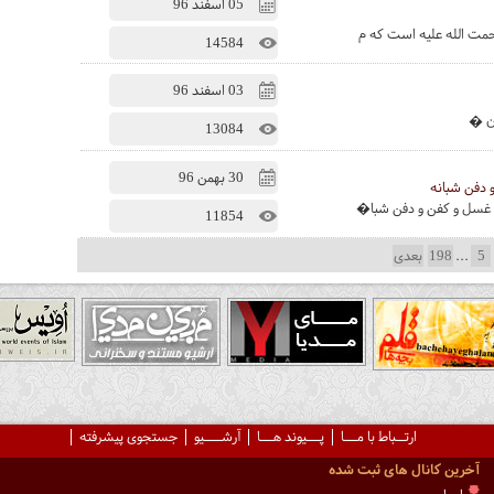
05 اسفند 96
حمت الله علیه است که م
14584
03 اسفند 96
ون �
13084
30 بهمن 96
دفن شبانه
ی غسل و کفن و دفن شبا�
11854
5
...
198
بعدی
ارتــباط با مـــا
پـــیوند هـــا
آرشــــیو
جستجوی پیشرفته
آخرین کانال های ثبت شده