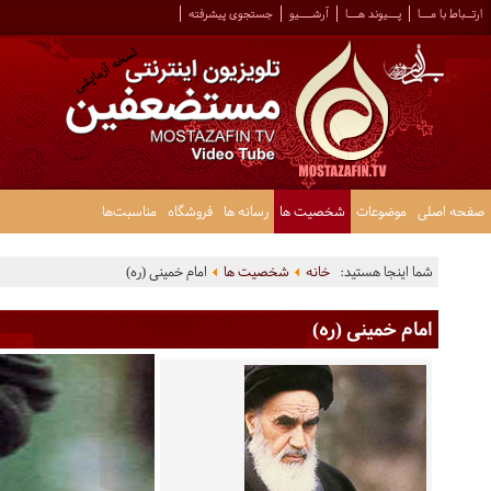
ارتــباط با مـــا
پـــیوند هـــا
آرشــــیو
جستجوی پیشرفته
صفحه اصلی
موضوعات
شخصیت ها
رسانه ها
فروشگاه
مناسبت‌ها
شما اینجا هستید:
خانه
شخصیت ها
امام خمینی (ره)
امام خمینی (ره)