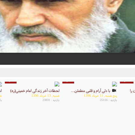
10 دقیقه
6 دقیقه
5 دقیقه
 را
با دلی آرام و قلبی مطمئن...
لحظات آخر زندگی امام خمینی(ره)
ام
پنج شنبه, 11 خرداد 1396
شنبه, 13 خرداد 1396
شنبه
بازدید : 25116
بازدید : 23831
باز