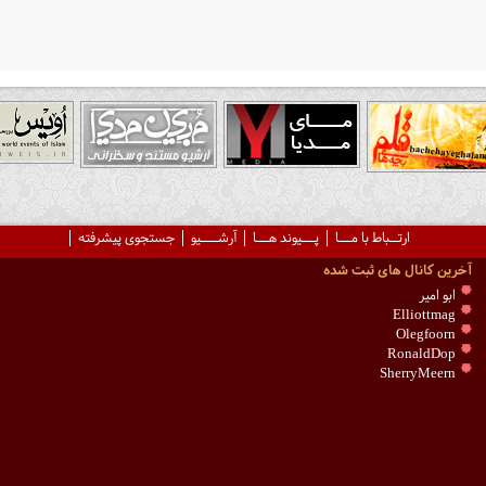
ارتــباط با مـــا
پـــیوند هـــا
آرشــــیو
جستجوی پیشرفته
آخرین کانال های ثبت شده
ابو امیر
Elliottmag
Olegfoorn
RonaldDop
SherryMeern