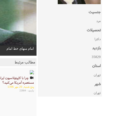
جنسیت
مرد
تحصیلات
دکترا
بازدید
امام منهای خط امام
35829
مطالب مرتبط
استان
تهران
چرا با کاپیتولاسیون ایران
مستعمره آمریکا می‌کنید؟
شهر
پنج شنبه, 20 مهر 1396
بازدید : 22884
تهران