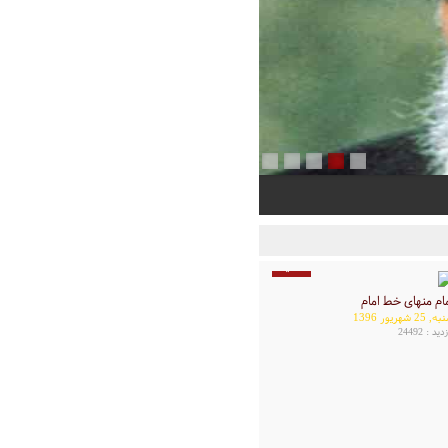
4 دقیقه
ام منهای خط امام
, 25 شهریور 1396
دید : 24492