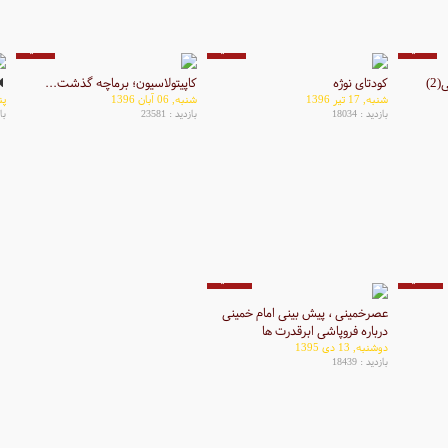
5 دقیقه
5 دقیقه
4 دقیقه
2)
کودتای نوژه
کاپیتولاسیون؛ برماچه گذشت...
شنبه, 17 تیر 1396
شنبه, 06 آبان 1396
پنج
بازدید : 18034
بازدید : 23581
باز
35 دقیقه
23 دقیقه
عصرخمینی ، پیش بینی امام خمینی
درباره فروپاشی ابرقدرت ها
دوشنبه, 13 دی 1395
بازدید : 18439