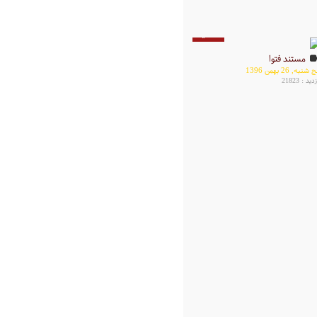
38 دقیقه
مستند فتوا
 شنبه, 26 بهمن 1396
دید : 21823