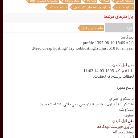
سبک زندگي
فتنه
فتنه92
انتخابات92
کليپ با کيفيتmp4
دانلود کليپ
دانلود برنامه هاي تلويزيون
دانلود مستند
پارامترهای مرتبط
فرد
امام خمینی (ره)
دیدگاه‌ها
profile
1397-08-10 15:09
#2
0
Need cheap hosting? Try webhosting1st, just $10 for an year.
نقل قول کردن
-1
#1
م. ک.
1395-03-14 11:02
لحظات درسته، نه لحضات.
پاسخ مدیر:
با سلام و احترام.
متشکر از تذکرتون، بخاطر تندنویسی و بی دقتی اشتباه شده بود.
اصلاح شد.
ممنون
نقل قول کردن
بازآوری فهرست دیدگاه‌ها
نوشتن دیدگاه