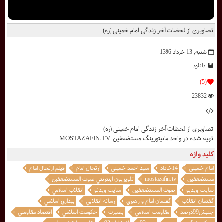
تصاویری از لحضات آخر زندگی امام خمینی (ره)
شنبه, 13 خرداد 1396
دانلود
(5)
23832
تصاویری از لحظات آخر زندگی امام خمینی (ره)
تهيه شده در واحد مانيتورينگ مستضعفين MOSTAZAFIN.TV
کلید واژه
امام خمینی
14خرداد
سید احمد خمینی
ارتحال امام
فیلم ارتحال امام
مستضعفين
mostazafin.tv
تلويزيون اينترنتي صوت المستضعفين
سايت ويديو
صوت المستضعفين
سايت ويدئو
انقلاب اسلامي
گفتمان انقلاب
گفتمان امام و رهبري
رسانه انقلابي
بيداري اسلامي
جنبش99درصد
مقاومت اسلامي
بصيرت
حکومت اسلامي
اقتصاد مقاومتي