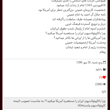
هیچکس حرکت های اسلامی را جدی نمیگرفت
16فروردین 1343 امام از زندان آزاد میشود
شخصیت کاریزمای خمینی ،بزرگترین خطر برای آمریکا بود
نامه جلال آل احمد به امام خمینی
روشنفکران همیشه طرف سلطنت راگرفته اند
دربار و ترویج گسترده فرهنگ غربی
خشم و اندوه امام از پایمال شدن حقوق ایرانیان
چرا باکاپیتولاسیون ایران را مستعمره آمریکا میکنید؟
چرا آمریکایی ها را از ایرانی ها بالاتر میدانید؟
وحشت آمریکا ازخصوصیات خمینی
وحشت رژیم از امام و تبعید ایشان
پیغام
پنج شنبه, 20 مهر 1396
دانلود
(5)
22883
چرا باکاپیتولاسیون ایران را مستعمره آمریکا میکنید؟/ به مناسبت تصویب لایحه
کاپیتولاسیون وابسته(4)