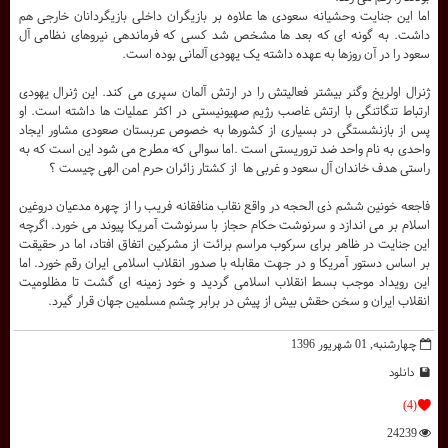
اما این جنایت وحشیانه سعودی ها علاوه بر بازیگران داخلی بازیگردانان خارجی هم
داشت. به گونه ای که بعد ها مشخص شد کسی که فرماندهی نیروهای نظامی آل
سعود را در آن روزها به عهده داشته یک یهودی آلمانی بوده است.
ژنرال اولریخ وگنر بیشتر فعالیتش را در ارتش آلمان سپری می کند. این ژنرال یهودی
ارتباط تنگاتنگی با ارتش غاصب رژیم صهیونیستی در اکثر عملیات ها داشته است. او
پس از بازنشستگی در بسیاری از کشورها به خصوص عربستان صعودی مشاور ایجاد
واحدی به نام واحد ضد تروریستی است .اما سوالی که مطرح می شود این است که به
راستی هدف خاندان آل سعود و غربی ها از کشتار زائران حرم امن الهی چیست ؟
فاجعه خونین ششم ذی الحجه در واقع نقاب منافقانه فریب را از چهره مدعیان دروغین
اسلام بر می اندازد و سرنوشت حکام حجاز با سرنوشت آمریکا پیوند می خورد. اگرچه
این جنایت در ظاهر برای سرکوب مراسم برائت از مشرکین اتفاق افتاد، اما در حقیقت
بر اساس دستور آمریکا و در جهت مقابله با صدور انقلاب اسلامی ایران رقم خورد. اما
این رویداد موجب بسط انقلاب اسلامی گردید و خود زمینه ای گشت تا مظلومیت
انقلاب ایران و سخن حقش بیش از پیش در برابر چشم مسلمین جهان قرار گیرد.
چهارشنبه, 01 شهریور 1396
دانلود
(4)
24239