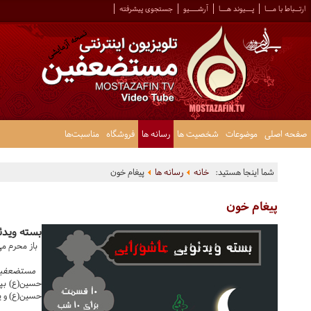
ارتــباط با مـــا
پـــیوند هـــا
آرشــــیو
جستجوی پیشرفته
صفحه اصلی
موضوعات
شخصیت ها
رسانه ها
فروشگاه
مناسبت‌ها
شما اینجا هستید:
خانه
رسانه ها
پیغام خون
پیغام خون
بسته ویدئ
باز محرم می‌
مستضعفین 
حسین(ع) بپر
حسین(ع) و یا