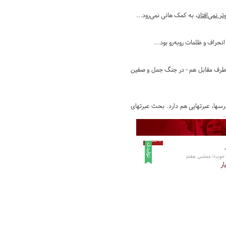
ر نمی‌افتاد
، به کمک هانی نمی‌رود...
نحراف و ظلمات روبه‌رو بود...
اه طرف مقابل هم - در جنگ جمل و صفین
 غیر از درسها، عبرتهایی هم دارد. بحث عبرتهای
.
8 دقیقه
م خون»/ مجلس هفتم
ار