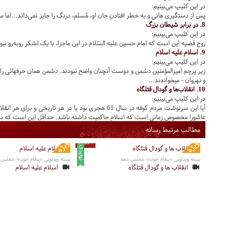
در این کلیپ می‌بینیم:
پس از دستگیری هانی و به خطر افتادنِ جان او، مُسلم، درنگ را جایز نمی‌‌داند...
اما س
8. در برابر شیطان بزرگ
در این کلیپ می‌بینیم:
روح قضیه این است که امام حسین علیه السّلام در این ماجرا، با یک لشکر روبه‌رو نبود
9. اسلام علیه اسلام
در این کلیپ می‌بینیم:
زیر پرچم امیرالمؤمنین دشمن و دوست آنچنان واضح نبودند. دشمن همان حرفهائی را م
و نهروان - میخواندند...
10. انقلاب‌ها و گودال قتلگاه
در این کلیپ می‌بینیم:
آیا این سرنوشت مردم کوفه در سال 61 هجری بود یا در 
عاشورا مخصوص زمانی است که اسلام حاکمیت داشته باشد. حداقل این است که بگوی
مطالب مرتبط رسانه
7 دقیقه
بسته ویدئویی «پیغام خون»/ مجلس دهم
بسته ویدئویی «پیغام خون»/ مجلس 
انقلاب ها و گودال قتلگاه
اسلام علیه اسلام