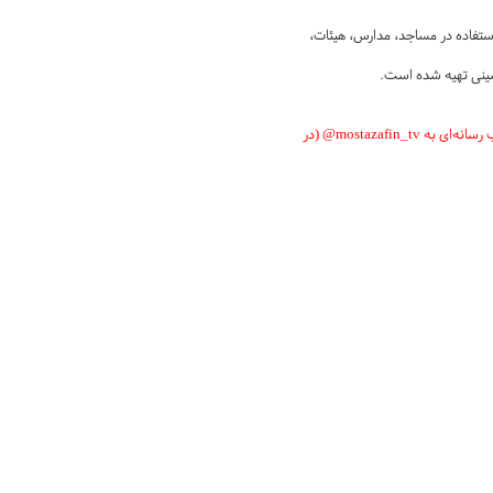
ستفاده در مساجد، مدارس، هیئات،
حسینی تهیه شده است.
لطفاً از اکران کلیپ، نمایشگاه پوستر یا توزیع نشریه پیغام خون در مجموعه خود، عکس گرفته و برای بازتاب رسانه‌ای به mostazafin_tv@ (در