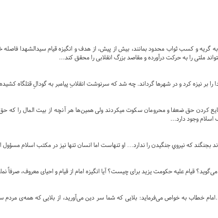
گریه و کسب ثواب محدود بمانند، بیش از پیش، از هدف و انگیزه قیام سیدالشهدا فاصله خواهند
واند ملتی را به حرکت درآورده و مقاصد بزرگ انقلابی را محقق کند...
را بر نیزه کرد و در شهرها گرداند. چه شد که سرنوشت انقلابِ پیامبر به گودالِ قتلگاه کشیده
 اسلام وجود دارد...
اند بجنگند كه نيروي جنگيدن را ندارد… او تنهاست اما انسان تنها نيز در مكتب اسلام مسؤول 
‌گوید؟ قیام علیه حکومت یزید برای چیست؟ آیا انگیزه امام از قیام و احیای معروف، صرفاً نماز 
..امام خطاب به خواص می‌فرماید: بلایی که شما سر دین می‌آورید، از بلایی که همه‌ی مردم س