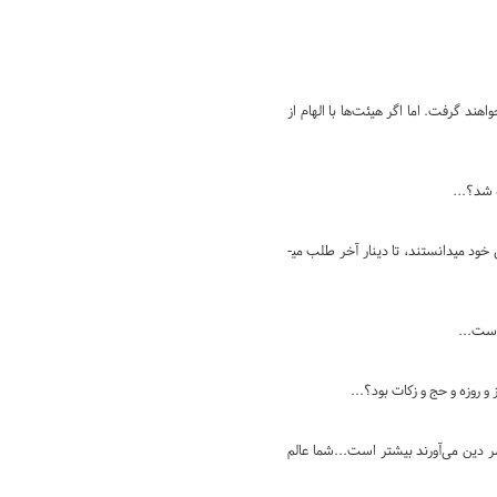
 گرفت. اما اگر هیئت­‌ها با الهام از
 شد؟...
شرایطِ جامعه به گونه­ ای بود که نخبگان، علما و بزرگان در برابر ظلمِ حکومت و ضایع کردن حق ضعفا و محرومان سکوت می­کردند ولی همین‌­ها هر آنچه از بیت المال را که حق خود می­دانستند، تا دینار آخر طلب می­
است...
و روزه و حج و زکات بود؟...
ر دین می‌آورند بیشتر است...شما عالم