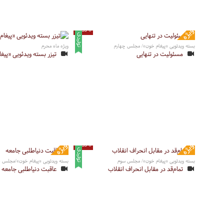
6 دقیقه
بسته ویدئویی «پیغام خون»/ مجلس چهارم
ویژه ماه محرم
مسئولیت در تنهایی
تیزر بسته ویدئویی «پیغ
6 دقیقه
بسته ویدئویی «پیغام خون»/ مجلس سوم
بسته ویدئویی «پیغام خون»/مجلس د
تمام‌قد در مقابل انحراف انقلاب
عاقبت دنیاطلبی جامعه