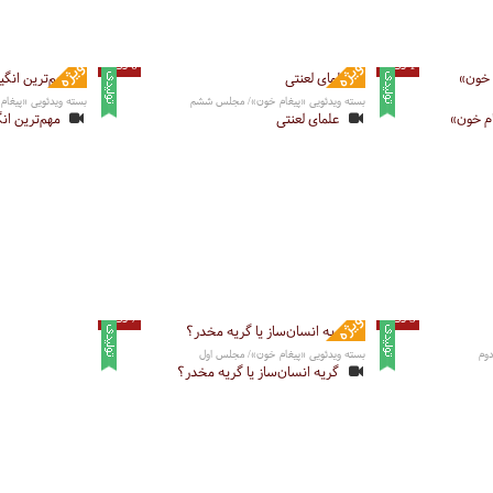
1 دقیقه
6 دقیقه
بسته ویدئویی «پیغام خون»/ مجلس ششم
بسته ویدئویی «پیغا
ام خون»
علمای لعنتی
مهم‌ترین انگ
5 دقیقه
7 دقیقه
وم
بسته ویدئویی «پیغام خون»/ مجلس اول
گریه انسان‌ساز یا گریه مخدر؟