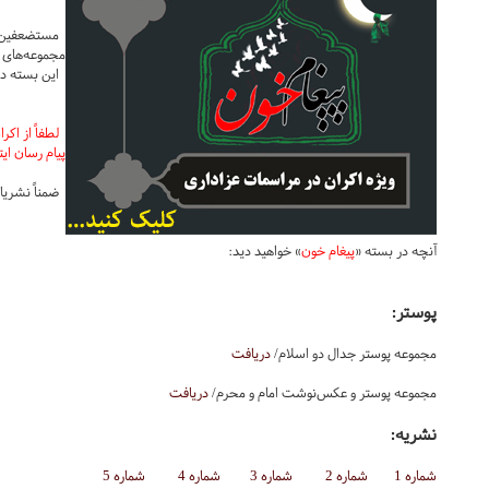
مستضعفین تی
مجموعه‌های 
این بسته در 
پیام رسان ای
ضمناً نشریات
آنچه در بسته «
پیغام خون
» خواهید دید:
پوستر:
مجموعه پوستر جدال دو اسلام/
دریافت
مجموعه پوستر و عکس‌نوشت امام و محرم/
دریافت
نشریه:
شماره 1
شماره 2
شماره 3
شماره 4
شماره 5