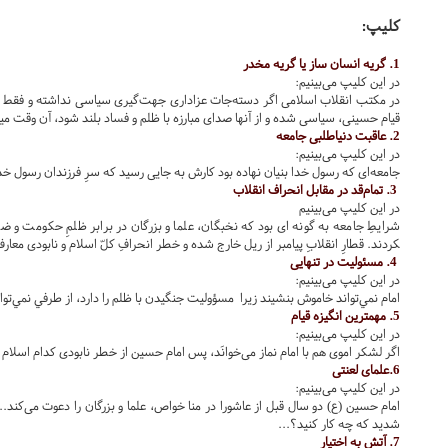
کلیپ:
1. گریه انسان ساز یا گریه مخدر
در این کلیپ می‌بینیم:
در مکتب انقلاب اسلامی اگر دسته­‌جات عزاداری جهت­‌گیری سیاسی نداشته و فقط به 
قیام حسینی، سیاسی شده و از آنها صدای مبارزه با ظلم و فساد بلند شود، آن وقت می­ت
2. عاقبت دنیاطلبی جامعه
در این کلیپ می‌بینیم:
جامعه‌ای که رسول خدا بنیان نهاده بود کارش به جایی رسید که سرِ فرزندان رسول خدا 
3. تمام‌قد در مقابل انحراف انقلاب
در این کلیپ می‌بینیم
کردند. قطارِ انقلابِ پیامبر از ریل خارج شده و خطر انحرافِ کلّ اسلام و نابودی معارف
4. مسئولیت در تنهایی
در این کلیپ می‌بینیم:
امام نمي‌تواند خاموش بنشيند زیرا مسؤوليت جنگيدن با ظلم را دارد، از طرفي نمي‌تو
5. مهمترین انگیزه قیام
در این کلیپ می‌بینیم:
اگر لشکر اموی هم با امام نماز می‌خوانَد، پس امام حسین از خطر نابودی کدام اسلام می
6.علمای لعنتی
در این کلیپ می‌بینیم:
امام حسین (ع) دو سال قبل از عاشورا در منا خواص، علما و بزرگان را دعوت می‌کند.
شدید که چه کار کنید؟...
7. آتش به اختیار