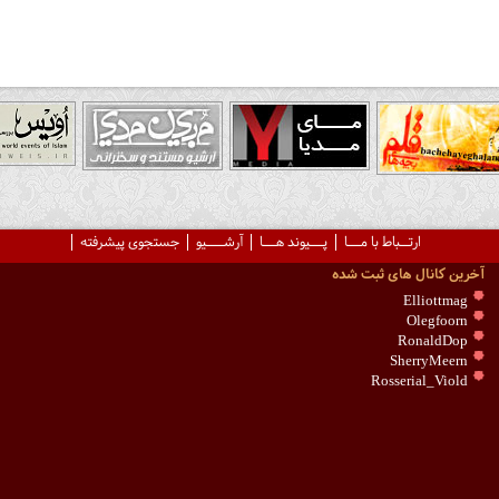
ارتــباط با مـــا
پـــیوند هـــا
آرشــــیو
جستجوی پیشرفته
آخرین کانال های ثبت شده
Elliottmag
Olegfoorn
RonaldDop
SherryMeern
Rosserial_Viold