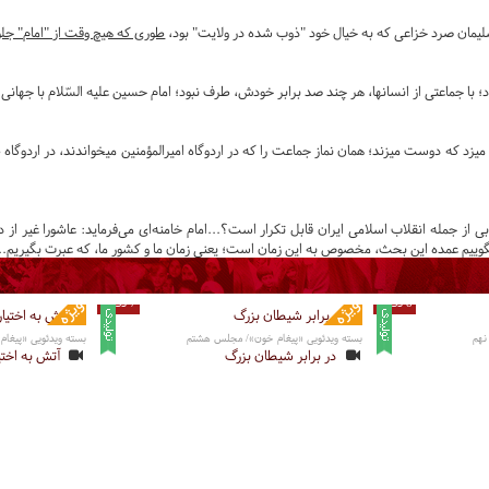
لیمان صرد خزاعی که به خیال خود "ذوب شده در ولایت" بود،
طوری که هیچ وقت از "امام" جلوت
؛ با جماعتی از انسانها، هر چند صد برابر خودش، طرف نبود؛ امام حسین علیه السّلام با جهانی ا
یزد كه دوست میزند؛ همان نماز جماعت را كه در اردوگاه امیرالمؤمنین میخواندند، در اردوگ
هر تاریخی و برای هر انقلابی از جمله انقلاب اسلامی ایران قابل تکرار است؟...امام خامنه‌ای می‌فرماید: عاشورا
یم عمده این بحث، مخصوص به این زمان است؛ یعنی زمان ما و کشور ما، که عبرت بگیریم..
8 دقیقه
7 دقیقه
نهم
بسته ویدئویی «پیغام خون»/ مجلس هشتم
بسته ویدئویی «پیغا
در برابر شیطان بزرگ
آتش به اختی