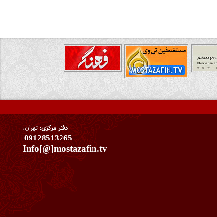
دفتر مرکزی:
تهران،
09128513265
Info[@]mostazafin.tv