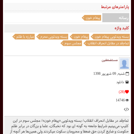
پارامترهای مرتبط
رسانه
پیغام خون
کلید واژه
بسته ویدئویی پیغام خون
پیغام خون
بسته ویدئویی محرم
مبارزه با ظلم
تمام‌قد در مقابل انحراف انقلاب
مجلس سوم
مستضعفین
شنبه, 09 شهریور 1398
دانلود
(28)
14746
تمام‌قد در مقابل انحراف انقلاب/ بسته ویدئویی «پیغام خون»/ مجلس سوم در این
کلیپ می‌بینیم شرایطِ جامعه به گونه­ ای بود که نخبگان، علما و بزرگان در برابر ظلمِ
حکومت و ضایع کردن حق ضعفا و محرومان سکوت می­کردند ولی همین‌­ها هر آنچه از