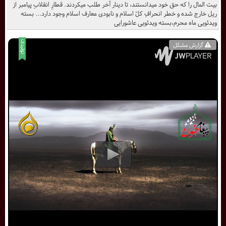
بیت المال را که حق خود می­دانستند، تا دینار آخر طلب می­کردند. قطارِ انقلابِ پیامبر از
ریل خارج شده و خطر انحرافِ کلّ اسلام و نابودی معارف اسلام وجود دارد... بسته
ویدئویی ماه محرم،بسته ویدئویی عاشورایی
گزارش مشکل