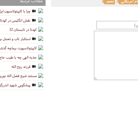
مطالب مرتبط
م آمریکایی
تحجر
چرا با کاپیتولاسیون ایر
نقش انگلیس در کودتای 28 مرد
کودتا در تابستان 32
استکبار تاب و تحمل برا
کاپیتولاسیون؛ برماچه گذش
جذبه الهی چه با طیب حاج 
فرزند روح الله
مستند شیخ فضل الله نوری
پیشگویی شهید اندرزگو د