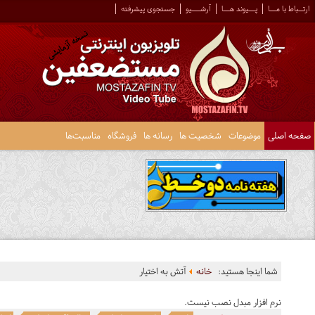
ارتــباط با مـــا
پـــیوند هـــا
آرشــــیو
جستجوی پیشرفته
صفحه اصلی
موضوعات
شخصیت ها
رسانه ها
فروشگاه
مناسبت‌ها
شما اینجا هستید:
خانه
آتش به اختیار
نرم افزار مبدل نصب نیست.