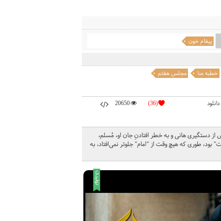
پیغام خون
خطبه منا
مجلس هفتم
دانلود
(36)
20650
از دستگیری هانی و به خطر افتادنِ جان او، مُسلم،
" بود، طوری که هیچ وقت از "امام" جلوتر نمی‌افتاد، به