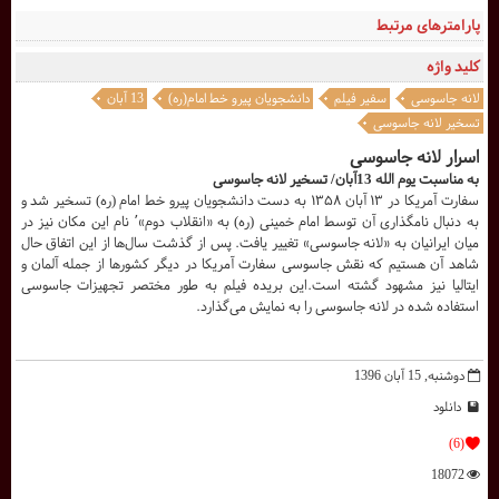
پارامترهای مرتبط
کلید واژه
لانه جاسوسی
سفیر فیلم
دانشجویان پیرو خط امام(ره)
13 آبان
تسخیر لانه جاسوسی
اسرار لانه جاسوسی
به مناسبت یوم الله 13آبان/ تسخیر لانه جاسوسی
سفارت آمریکا در ۱۳ آبان ۱۳۵۸ به دست دانشجویان پیرو خط امام (ره) تسخیر شد و
به دنبال نامگذاری آن توسط امام خمینی (ره) به «انقلاب دوم»٬ نام این مکان نیز در
میان ایرانیان به «لانه جاسوسی» تغییر یافت. پس از گذشت سال‌ها از این اتفاق حال
شاهد آن هستیم که نقش جاسوسی سفارت آمریکا در دیگر کشورها از جمله آلمان و
ایتالیا نیز مشهود گشته است.این بریده فیلم به طور مختصر تجهیزات جاسوسی
استفاده شده در لانه جاسوسی را به نمایش می‌گذارد.
دوشنبه, 15 آبان 1396
دانلود
(6)
18072