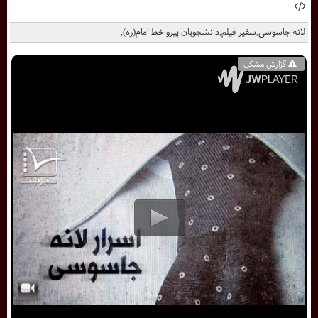
لانه جاسوسی,سفیر فیلم,دانشجویان پیرو خط امام(ره),
گزارش مشکل