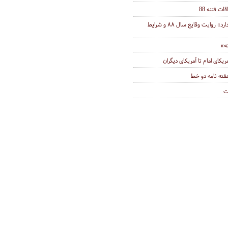
ت فتنه 88
مستند «یزدان تفنگ ندارد» روایت وقایع سال ۸۸ و شرایط
ه»
ته نامه دو خط
ت