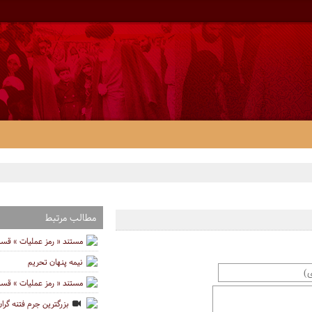
مطالب مرتبط
مستند « رمز عملیات » قسمت ا
نیمه پنهان تحریم
مستند « رمز عملیات » قس
بزرگترین جرم فتنه گرا