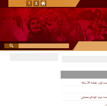
ول: نقشه 20 ساله
مت دوم: کودتای مخملی
ن