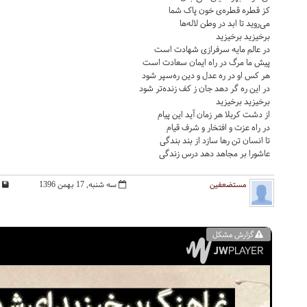
کز قطره قطره‌ی خون پاک شما
می‌روید تا ابد در وطن لاله‌ها
برخیزید برخیزید
در عالم مایه سرفرازی شهادت است
پیش ما مرگ در راه ایمان سعادت است
هر کس او در ره عدل و دین ره‌سپر شود
در این ره گر دهد جان ز کف زنده‌تر شود
برخیزید برخیزید
از دشت کربلا هر زمان آید این پیام
در راه عزت و افتخار و شرف قیام
تا انسان تن رها سازد از بند بندگی
عاشورا بر مجاهد دهد درس زندگی
مستضعفین
سه شنبه, 17 بهمن 1396
گزارش مشکل