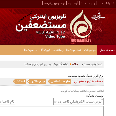
ارتــباط با مـــا
پـــیوند هـــا
آرشــــیو
جستجوی پیشرفته
صفحه اصلی
موضوعات
شخصیت ها
رسانه ها
فروشگاه
مناسبت‌ها
شما اینجا هستید:
خانه
نماهنگ برخیزید ای شهیدان راه خدا
نرم افزار مبدل نصب نیست.
دسته بندی موضوعی :
حکومت اسلامی
مردم‌سالاری
استکبار
انقلاب اسلامی، انقلاب رسانه‌های کوچک
نوشتن دیدگاه