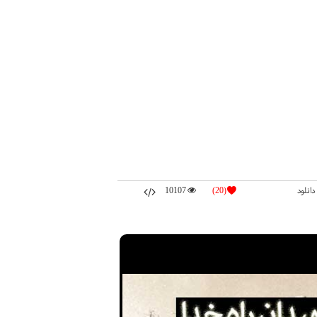
دانلود
(20)
10107