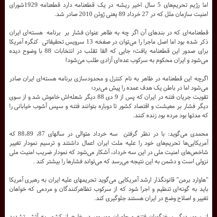
اما رژیم‌ تحریم‌های 5 سال اخیر ریشه در یک قطعنامه دارد قطعنامه 1929شورای
امنیت سازمان ملل که در 27 خرداد 89 یعنی ژوئن 2010 صادر شد.
قطعنامه‌ای که در بندهای آن اگر چه به ظاهر عنوان فشار بر برنامه هسته‌ای ایران
ذکر شده بود اما اصل ماجرا را می‌توان در صفخه 13 سرویس تحقیقاتی کنگره آمریکا
برای صدور این قطعنامه یافت؛ جایی که القا تقلب در انتخابات 88 با وضوح دیده
می‌شود و ایران محکوم به سرکوب عده‌ای آزادی طلب می‌َشود!
اگرچه این قطعنامه در ظاهر به نام کنترل و محدودسازی برنامه‌ هسته‌ای ایران صادر
می‌شود اما در باطن یک هدف عمده را پیش می‌برد؛
تقویت جریان فتنه در ایران که پس از 9 دی 88 دیگر شعله‌اش خاموش شد و از سوی
دیگر فشار بر معیشت و اقتصاد کشور تا دوباره بتوانند فتنه و سپس آشوب خیابانی را
که مدتها بود مرده بود زنده کنند.
محمدی می‌گوید: با در نظر گرفتن سه خرداد متوالی در سالهای 87، 88،89 که
آمریکایی‌ها تحریم‌های خود را علیه ملت ایران اعمال داشتند و ترسیم نمودار تغییر
شاخص‌های امنیت ملی در این سه خرداد، آشکار می‌شود که نمودار ضریب امنیت ملی
نزولی است و دشمن به این نتیجه می‌رسد که می‌تواند فشارها را بیشتر کند .
"هاوارد برمن" قانونگذار ارشد آمریکایی می‌گوید تحریمهای علیه ایران به رهبری آمریکا
باید به گونه‌ای تنظیم و اجرا شود که از سرکوب تظاهر‌کنندگان و مردمی که خواهان
تغییر و اصلاح وضع در ایران هستند جلوگیری کند.
از سوی دیگر سخنگویان فتنه و حامیان موسوی در خارج از کشور به آتش تشدید