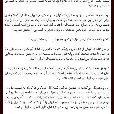
بیشتر نقش چراغ سبز را برای آمریکا و اروپا به منزله فشار بیشتر بر جمهوری اسلامی
ایران بازی می‌کرد.
درست چند هفته پس از اردوکشی فتنه‌گران در چند خیابان تهران مقاماتی که تا چندی
پیش در فکر این بودند چه مقداری توان پذیرش حقانیت مسجل ایران در زمینه
دستیابی به انرژی صلح آمیز هسته‌ای را عقب انداخت حالا با شروع فتنه امیدوار شده
بودند رویای دیرین خود یعنی تضعیف و نابودی جمهوری اسلامی را محقق سازند.
نقش فتنه و فتنه‌گران در افزایش تحریم‌های غرب علیه ملت ایران
از آغاز فتنه 88 بیش از 18 تحریم بزرگ اقتصاد کشور را نشانه گرفت با تحریم‌هایی که
در اصل با هدف ضعیف کردن پایه‌های پیشرفت هسته‌ای ایران وضع شد؛ تحریم‌هایی
که در بند بند آن می‌شود واژه مقابله با برنامه‌هسته‌ای ایران را دید.
"مهدی محمدی" تحلیلگر پژوهشگر سیاسی است؛ او در مقاله اخیر خود که نتیجه 5
سال تعقیب لحظه به لحظه فتنه و تبعات بعد از آن است می‌گوید: رژیم تحریم‌های
اخیر غرب علیه ایران ریشه در فتنه 88 دارد.
این پژوهشگر می‌گوید: در مقطع ما قبل فتنه 88 آمریکایی‌ها کاملا به سمت پذیرش
ایران بعنوان یک قدرت هسته‌ای و ژئوپلتیکی حرکت می‌کردند؛ نشانه‌های بسیار روشنی
وجود دارد که فتنه 88 نه فقط این مسیر را متوقف کرد بلکه باعث شد آمریکایی‌ها یک
دوران جدید و بی‌سابقه‌ای از فشار روی مردم ایران را آغاز کنند که شاید تا قبل از فتنه
88 خودشون هم تصور نمی‌کردند این مقدار از فشار، قابل اعمال به ایران باشد.