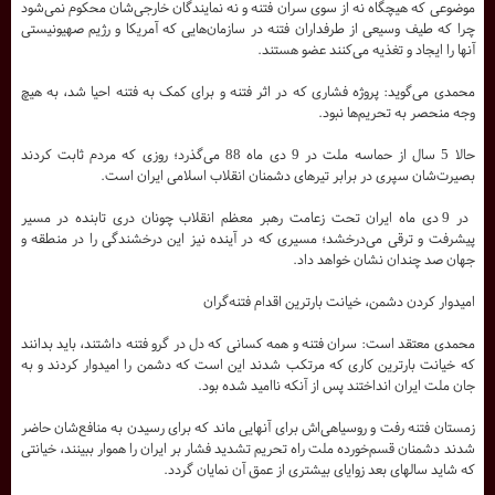
موضوعی که هیچگاه نه از سوی سران فتنه و نه‌ نمایندگان خارجی‌شان محکوم نمی‌شود
چرا که طیف وسیعی از طرفداران فتنه در سازمان‌هایی که آمریکا و رژیم صهیونیستی
آنها را ایجاد و تغذیه می‌کنند عضو هستند.
محمدی می‌گوید: پروژه فشاری که در اثر فتنه و برای کمک به فتنه احیا شد، به هیچ
وجه منحصر به تحریم‌ها نبود.
حالا 5 سال از حماسه ملت در 9 دی ماه 88 می‌گذرد؛ روزی که مردم ثابت کردند
بصیرت‌شان سپری در برابر تیرهای دشمنان انقلاب اسلامی ایران است.
در 9 دی ماه ایران تحت زعامت رهبر معظم انقلاب چونان دری تابنده در مسیر
پیشرفت و ترقی می‌درخشد؛ مسیری که در آینده نیز این درخشندگی را در منطقه و
جهان صد چندان نشان خواهد داد.
امیدوار کردن دشمن، خیانت بارترین اقدام فتنه‌گران
محمدی معتقد است: سران فتنه و همه کسانی که دل در گرو فتنه داشتند، باید بدانند
که خیانت بارترین کاری که مرتکب شدند این است که دشمن را امیدوار کردند و به
جان ملت ایران انداختند پس از آنکه ناامید شده بود.
زمستان فتنه رفت و روسیاهی‌اش برای آنهایی ماند که برای رسیدن به منافع‌شان حاضر
شدند دشمنان قسم‌خورده ملت راه تحریم تشدید فشار بر ایران را هموار ببینند، خیانتی
که شاید سالهای بعد زوایای بیشتری از عمق آن نمایان گردد.