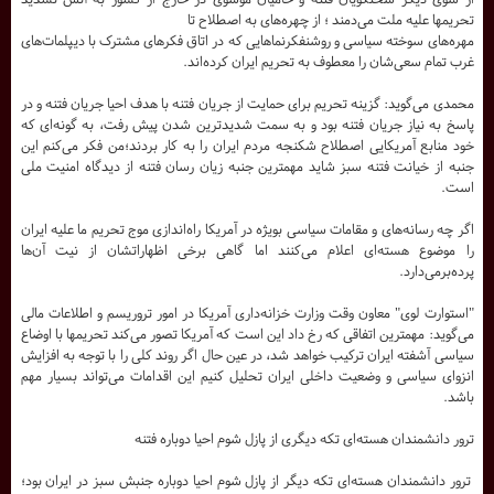
تحریمها علیه ملت می‌دمند ؛ از چهره‌های ‌به اصطلاح‌ تا
مهره‌های سوخته‌ سیاسی و روشنفکرنماهایی که در اتاق فکرهای مشترک با دیپلمات‌های
غرب تمام سعی‌شان را معطوف به تحریم ایران کرده‌اند.
محمدی می‌گوید: گزینه تحریم برای حمایت از جریان فتنه با هدف احیا جریان فتنه و در
پاسخ به نیاز جریان فتنه بود و به سمت شدیدترین شدن پیش رفت، به گونه‌ای که
خود منابع آمریکایی اصطلاح شکنجه‌ مردم ایران را به کار بردند؛من فکر می‌کنم این
جنبه از خیانت فتنه سبز شاید مهمترین جنبه زیان رسان فتنه از دیدگاه امنیت ملی
است.
اگر چه رسانه‌های و مقامات سیاسی بویژه در آمریکا راه‌اندازی موج تحریم ما علیه ایران
را موضوع هسته‌ای اعلام می‌کنند اما گاهی برخی اظهاراتشان از نیت آن‌ها
پرده‌برمی‌دارد.
"استوارت لوی" معاون وقت وزارت خزانه‌داری آمریکا در امور تروریسم و اطلاعات مالی
می‌گوید: مهمترین اتفاقی که رخ داد این است که آمریکا تصور می‌کند تحریمها با اوضاع
سیاسی آشفته ایران ترکیب خواهد شد، در عین حال اگر روند کلی را با توجه به افزایش
انزوای سیاسی و وضعیت داخلی ایران تحلیل کنیم این اقدامات می‌تواند بسیار مهم
باشد.
ترور دانشمندان هسته‌ای تکه دیگری از پازل شوم احیا دوباره فتنه
ترور دانشمندان هسته‌ای تکه دیگر از پازل شوم احیا دوباره جنبش سبز در ایران بود؛