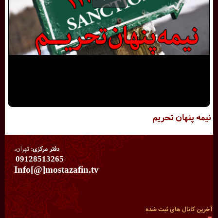
نیمه پنهان تحریم
دفتر مرکزی:
تهران،
09128513265
Info[@]mostazafin.tv
آخرین کانال های ثبت شده