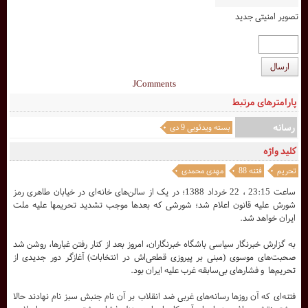
تصویر امنیتی جدید
ارسال
JComments
پارامترهای مرتبط
رسانه
بسته ویدئویی 9 دی
کلید واژه
تحریم
فتنه 88
مهدی محمدی
ساعت 23:15 ، 22 خرداد 1388؛ در یک از سالن‌های خانه‌ای در خیابان طاهری رمز
شورش علیه قانون اعلام شد؛ شورشی که بعدها موجب تشدید تحریمها علیه ملت
ایران خواهد شد.
به گزارش خبرنگار سیاسی باشگاه خبرنگاران، امروز بعد از کنار رفتن غبارها، روشن شد
صحبت‌های موسوی (مبنی بر پیروزی قطعی‌اش در انتخابات) آغاز‌گر دور جدیدی از
تحریم‌ها و فشارهای بی‌سابقه غرب علیه ایران بود.
فتنه‌ای که آن روزها رسانه‌های غربی ضد انقلاب بر آن نام جنبش سبز نام نهادند حالا