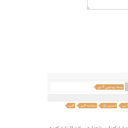
بسته ویدئویی 9 دی
دی
احمدی نژاد
حماسه 9دی
9دی
مستند "دهم" درباره فتنه ۸۸ و اتفاقات پس از انتخابات ریاست‌جمهوری به مدت 3 روز از شبکه یک سیما بعد از خبر ساعت 21 و از شبکه سه