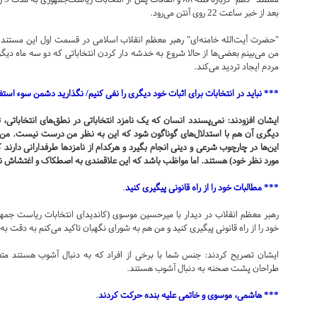
بعد از خبر ساعت 22 روی آنتن می‌رود.
"حضرت آیت‌الله خامنه‌ای" رهبر معظم انقلاب اسلامی در قسمت اول این مستند، 
من می‌بینم بعضی‌ها از حالا شروع به خدشه دار کردن انتخاباتی که دو سه ماه دیگر آ
مردم ایجاد تردید می‌کند.
*** نباید در انتخابات برای اثبات خود دیگری را نفی کنیم/ نگذارید دشمن سوء استف
ایشان افزودند: نمی‌پسندد انسان که یک نامزد انتخاباتی در نطق‌های انتخاباتی، ت
دیگری آن هم با استدلال‌های گوناگون شود که این به نظر من درست نیست. من با 
این‌ها در چارچوب شرعی و دینی انجام بگیرد و هرکدام از نامزد‌ها طرفدارانی دا
مورد نظر خود) هستند. اما مواظب باشد که این علاقمندی به اصطکاک و اغتشاش نین
*** مطالبات خود را از راه قانونی پیگیری کنید
.
رهبر معظم انقلاب در دیدار با میرحسین موسوی (کاندیدای انتخابات ریاست جمهو
خود را از راه قانونی پیگیری کنید و من هم به شورای نگهبان تاکید می‌کنم به دقت 
ایشان تصریح کردند: جنس شما با برخی از افراد که به دنبال آشوب هستند متف
طراحان پشت صحنه به دنبال آشوب هستند.
*** هاشمی، موسوی و خاتمی علیه بنده حرکت کردند
.