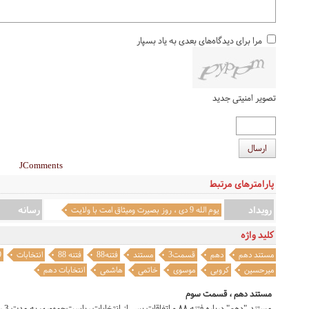
مرا برای دیدگاه‌های بعدی به یاد بسپار
تصویر امنیتی جدید
ارسال
JComments
پارامترهای مرتبط
رویداد
رسانه
یوم الله 9 دی ، روز بصيرت وميثاق امت با ولايت
فتنه 88
کلید واژه
مستند دهم
دهم
قسمت3
مستند
فتنه88
فتنه 88
انتخابات
9 
میرحسین
کروبی
موسوی
خاتمی
هاشمی
انتخابات دهم
مستند دهم ، قسمت سوم