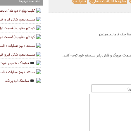
مطالب مرتبط
مبارزه با اشرافیت داخلی
قیام لله
کلیپ ویژه 9 دی ماه / نابخشودنی
مستند دهم، شکل گیری قیام 9 دی ماه، قسمت
کودتای مغلوب ( قسمت اول 
طفا چک فرمایید.ممنون
کودتای مغلوب ( قسمت دوم
مستند « رمز عملیات » قسمت ا
مستند دهم، شکل گیری قیام 9دی ماه، قسمت 
ات مرورگر و فلش پلیر سیستم خود توجه کنید.
نماهنگ «تصویر غیرت» و
مستند « رمز عملیات » قس
نماهنگ لبه پرتگاه