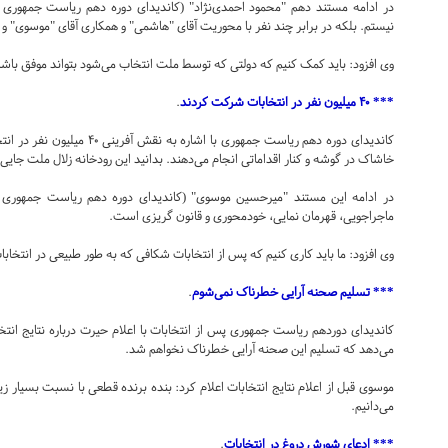
در ادامه مستند دهم "محمود احمدی‌نژاد" (کاندیدای دوره دهم ریاست جمهوری د
نیستم. بلکه در برابر چند نفر با محوریت آقای "هاشمی" و همکاری آقای "موسوی" و
وی افزود: باید کمک کنیم که دولتی که توسط ملت انتخاب می‌شود بتواند موفق باشد
*** ۴۰ میلیون نفر در انتخابات شرکت کردند
.
کاندیدای دوره دهم ریاست جمهوری
خاشاک در گوشه و کنار اقداماتی انجام می‌دهند. بدانید این رودخانه زلال ملت جایی
در ادامه این مستند "میرحسین موسوی" (کاندیدای دوره دهم ریاست جمهوری د
ماجراجویی، قهرمان نمایی، خودمحوری و قانون گریزی است.
وی افزود: ما باید کاری کنیم که پس از انتخابات شکافی که به طور طبیعی در انتخا
*** تسلیم صحنه آرایی خطرناک نمی‌شوم
.
کاندیدای دوردهم ریاست جمهوری پس از انتخابات با اعلام حیرت درباره نتایج انتخ
می‌دهد که تسلیم این صحنه آرایی خطرناک نخواهم شد.
موسوی قبل از اعلام نتایج انتخابات اعلام کرد: بنده برنده قطعی با نسبت بسیار زیا
می‌دانیم.
*** ادعای شورش دروغ در انتخابات
.