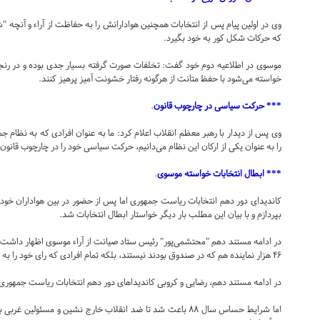
وی در اولین پیام پس از انتخابات همچنین هوادارانش را به حفاظت از آراء و آنچه "ش
که حرکات شکل کور به خود بگیرد.
موسوی در اطلاعیه دوم خود گفت: تخلفات صورت گرفته بسیار جدی بوده و در رنج
خواسته می‌شود با حفظ متانت از هرگونه رفتار خشونت آمیز پرهیز کنند.
*** حرکت سیاسی در چارچوب قانون
.
وی پس از دیدار با رهبر معظم انقلاب اعلام کرد: ما به عنوان افرادی که به نظام 
را به عنوان یکی از ارکان این نظام می‌دانیم، حرکت سیاسی خود را در چارچوب قانون 
*** ابطال انتخابات خواسته موسوی
.
کاندیدای دور دهم انتخابات ریاست جمهوری اما پس از حضور در بین هواداران خود عن
بپردازم و با بیان این مطلب بار دیگر خواستار ابطال انتخابات شد.
در ادامه مستند دهم "محتشمی‌پور" رئیس ستاد صیانت از آراء موسوی اظهار داشت:
۴۶ هزار نماینده هم که در صندوق بودند نیستند، بلکه تمام افرادی که رای خود را به صندوق ریختند، هستند.
در ادامه مستند دهم، رضایی و کروبی کاندیداهای دور دهم انتخابات ریاست جمهوری بر
اما شرایط حساس سال ۸۸ باعث شد تا ضد انقلاب خارج نشین و مسئو