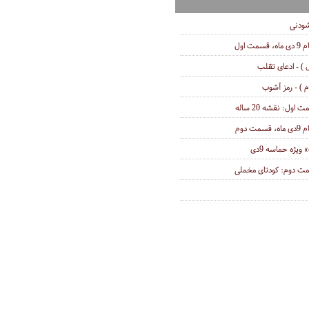
 اول
) - ادعای تقلب
 ) - رمز آشوب
ول: نقشه 20 ساله
دوم
یژه حماسه 9دی
مت دوم: کودتای مخملی