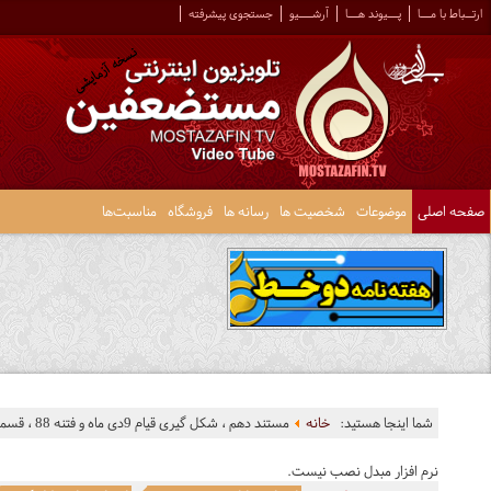
ارتــباط با مـــا
پـــیوند هـــا
آرشــــیو
جستجوی پیشرفته
صفحه اصلی
موضوعات
شخصیت ها
رسانه ها
فروشگاه
مناسبت‌ها
شما اینجا هستید:
خانه
مستند دهم ، شکل گیری قیام 9دی ماه و فتنه 88 ، قسمت سوم
نرم افزار مبدل نصب نیست.