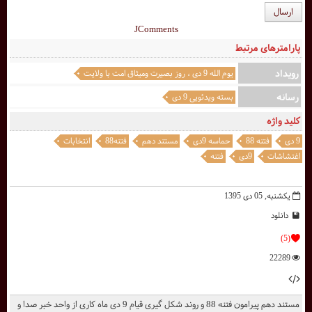
ارسال
JComments
پارامترهای مرتبط
رویداد
یوم الله 9 دی ، روز بصيرت وميثاق امت با ولايت
رسانه
بسته ویدئویی 9 دی
کلید واژه
9 دی
فتنه 88
حماسه 9دی
مستند دهم
فتنه88
انتخابات
اغتشاشات
9دی
فتنه
یکشنبه, 05 دی 1395
دانلود
(5)
22289
مستند دهم پیرامون فتنه 88 و روند شکل گیری قیام 9 دی ماه کاری از واحد خبر صدا و