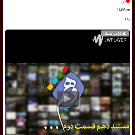
(3)
21495
گزارش مشکل