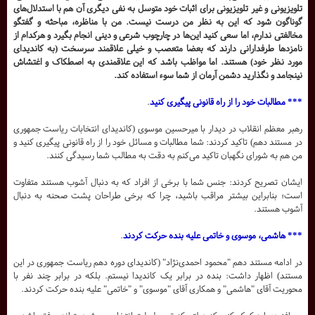
تلویزیونی و غیر تلویزیونی برای اثبات خود متوسل به نفی دیگری آن هم با استدلال‌های
گوناگون شود که این به نظر من درست نیست. من با مناظره، مباحثه و گفتگو
مخالفتی ندارم، اما سعی کنید این‌ها در چارچوب شرعی و دینی انجام بگیرد و هرکدام از
نامزد‌ها طرفدارانی دارند که بعضا متعصب و خیلی علاقمند سرسخت (به کاندیدای
مورد نظر خود) هستند. اما مواظب باشد که این علاقمندی به اصطکاک و اغتشاش
نینجامد و نگذارید دشمن آرمان از شما سوء استفاده کند.
*** مطالبات خود را از راه قانونی پیگیری کنید
.
رهبر معظم انقلاب در دیدار با میرحسین موسوی (کاندیدای انتخابات ریاست جمهوری
در مستند دهم) تاکید کردند: شما مطالبات و مسائل خود را از راه قانونی پیگیری کنید و
من هم به شورای نگهبان تاکید می‌کنم به دقت به مطالب شما رسیدگی کنند.
ایشان تصریح کردند: جنس شما با برخی از افراد که به دنبال آشوب هستند متفاوت
است؛ بنابراین بیشتر مراقب باشید، چرا که برخی طراحان پشت صحنه به دنبال
آشوب هستند.
*** هاشمی، موسوی و خاتمی علیه بنده حرکت کردند
.
در ادامه مستند دهم "محمود احمدی‌نژاد" (کاندیدای دوره دهم ریاست جمهوری در این
مستند) اظهار داشت: بنده در برابر یک کاندیدا نیستم. بلکه در برابر چند نفر با
محوریت آقای "هاشمی" و همکاری آقای "موسوی" و "خاتمی" علیه بنده حرکت کردند.