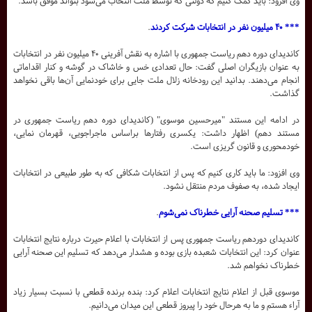
وی افزود: باید کمک کنیم که دولتی که توسط ملت انتخاب می‌شود بتواند موفق باشد.
*** ۴۰ میلیون نفر در انتخابات شرکت کردند
.
کاندیدای دوره دهم ریاست جمهوری با اشاره به نقش آفرینی ۴۰ میلیون نفر در انتخابات
به عنوان بازیگران اصلی گفت: حال تعدادی خس و خاشاک در گوشه و کنار اقداماتی
انجام می‌دهند. بدانید این رودخانه زلال ملت جایی برای خودنمایی آن‌ها باقی نخواهد
گذاشت.
در ادامه این مستند "میرحسین موسوی" (کاندیدای دوره دهم ریاست جمهوری در
مستند دهم) اظهار داشت: یکسری رفتار‌ها براساس ماجراجویی، قهرمان نمایی،
خودمحوری و قانون گریزی است.
وی افزود: ما باید کاری کنیم که پس از انتخابات شکافی که به طور طبیعی در انتخابات
ایجاد شده، به صفوف مردم منتقل نشود.
*** تسلیم صحنه آرایی خطرناک نمی‌شوم
.
کاندیدای دوردهم ریاست جمهوری پس از انتخابات با اعلام حیرت درباره نتایج انتخابات
عنوان کرد: این انتخابات شعبده بازی بوده و هشدار می‌دهد که تسلیم این صحنه آرایی
خطرناک نخواهم شد.
موسوی قبل از اعلام نتایج انتخابات اعلام کرد: بنده برنده قطعی با نسبت بسیار زیاد
آراء هستم و ما به هرحال خود را پیروز قطعی این میدان می‌دانیم.