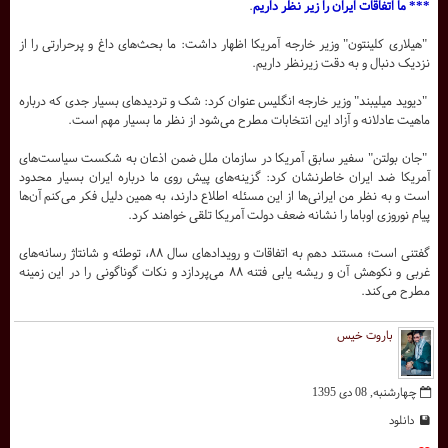
*** ما اتفاقات ایران را زیر نظر داریم
.
"هیلاری کلینتون" وزیر خارجه آمریکا اظهار داشت: ما بحث‌های داغ و پرحرارتی را از
نزدیک دنبال و به دقت زیرنظر داریم.
"دیوید میلیبند" وزیر خارجه انگلیس عنوان کرد: شک و تردیدهای بسیار جدی که درباره
ماهیت عادلانه و آزاد این انتخابات مطرح می‌شود از نظر ما بسیار مهم است.
"جان بولتن" سفیر سابق آمریکا در سازمان ملل ضمن اذعان به شکست سیاست‌های
آمریکا ضد ایران خاطرنشان کرد: گزینه‌های پیش روی ما درباره ایران بسیار محدود
است و به نظر من ایرانی‌ها از این مسئله اطلاع دارند، به همین دلیل فکر می‌کنم آن‌ها
پیام نوروزی اوباما را نشانه ضعف دولت آمریکا تلقی خواهند کرد.
گفتنی است؛ مستند دهم به اتفاقات و رویدادهای سال ۸۸، توطئه و شانتاژ رسانه‌های
غربی و نکوهش آن و ریشه یابی فتنه ۸۸ می‌پردازد و نکات گوناگونی را در این زمینه
مطرح می‌کند.
باروت خیس
چهارشنبه, 08 دی 1395
دانلود