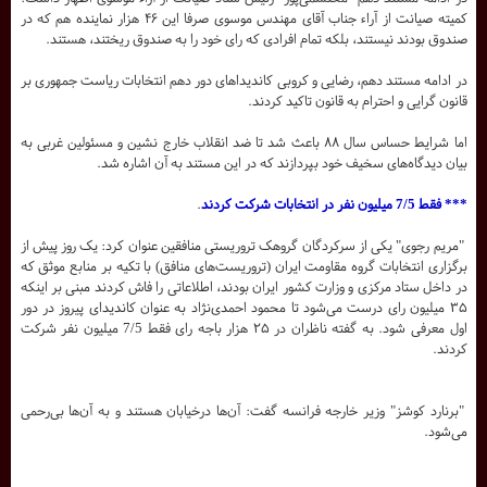
کمیته صیانت از آراء جناب آقای مهندس موسوی صرفا این ۴۶ هزار نماینده هم که در
صندوق بودند نیستند، بلکه تمام افرادی که رای خود را به صندوق ریختند، هستند.
در ادامه مستند دهم، رضایی و کروبی کاندیداهای دور دهم انتخابات ریاست جمهوری بر
قانون گرایی و احترام به قانون تاکید کردند.
اما شرایط حساس سال ۸۸ باعث شد تا ضد انقلاب خارج نشین و مسئولین غربی به
بیان دیدگاه‌های سخیف خود بپردازند که در این مستند به آن اشاره شد.
*** فقط 7/5 میلیون نفر در انتخابات شرکت کردند
.
"مریم رجوی" یکی از سرکردگان گروهک تروریستی منافقین عنوان کرد: یک روز پیش از
برگزاری انتخابات گروه مقاومت ایران (تروریست‌های منافق) با تکیه بر منابع موثق که
در داخل ستاد مرکزی و وزارت کشور ایران بودند، اطلاعاتی را فاش کردند مبنی بر اینکه
۳۵ میلیون رای درست می‌شود تا محمود احمدی‌نژاد به عنوان کاندیدای پیروز در دور
اول معرفی شود. به گفته ناظران در ۲۵ هزار باجه رای فقط 7/5 میلیون نفر شرکت
کردند.
"برنارد کوشز" وزیر خارجه فرانسه گفت: آن‌ها درخیابان هستند و به آن‌ها بی‌رحمی
می‌شود.