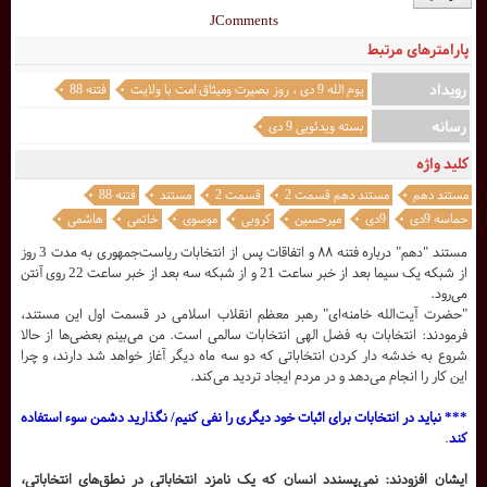
JComments
پارامترهای مرتبط
رویداد
یوم الله 9 دی ، روز بصيرت وميثاق امت با ولايت
فتنه 88
رسانه
بسته ویدئویی 9 دی
کلید واژه
مستند دهم
مستند دهم قسمت 2
قسمت 2
مستند
فتنه 88
حماسه 9دی
9دی
میرحسین
کروبی
موسوی
خاتمی
هاشمی
مستند "دهم" درباره فتنه ۸۸ و اتفاقات پس از انتخابات ریاست‌جمهوری به مدت 3 روز
از شبکه یک سیما بعد از خبر ساعت 21 و از شبکه سه بعد از خبر ساعت 22 روی آنتن
می‌رود.
"حضرت آیت‌الله خامنه‌ای" رهبر معظم انقلاب اسلامی در قسمت اول این مستند،
فرمودند: انتخابات به فضل الهی انتخابات سالمی است. من می‌بینم بعضی‌ها از حالا
شروع به خدشه دار کردن انتخاباتی که دو سه ماه دیگر آغاز خواهد شد دارند، و چرا
این کار را انجام می‌دهد و در مردم ایجاد تردید می‌کند.
*** نباید در انتخابات برای اثبات خود دیگری را نفی کنیم/ نگذارید دشمن سوء استفاده
کند
.
ایشان افزودند: نمی‌پسندد انسان که یک نامزد انتخاباتی در نطق‌های انتخاباتی،