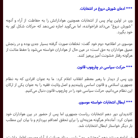
*** ادعای شورش دروغ در انتخابات
.
وی در اولین پیام پس از انتخابات همچنین هوادارانش را به حفاظت از آراء و آنچه
"شورش دروغ" می‌داند فراخوانده، اما می‌گوید اجازه نمی‌دهد که حرکات شکل کور به
خود بگیرد.
موسوی در اطلاعیه دوم خود گفت: تخلفات صورت گرفته بسیار جدی بوده و در رنجش
عمیق هواداران به حق است؛ در عین حال از هواداران خواسته می‌شود با حفظ متانت از
هرگونه رفتار خشونت آمیز پرهیز کنند.
*** حرکت سیاسی در چارچوب قانون
.
وی پس از دیدار با رهبر معظم انقلاب اعلام کرد: ما به عنوان افرادی که به نظام
جمهوری اسلامی و قانون اساسی پایبندیم و اصل ولایت فقیه را به عنوان یکی از ارکان
این نظام می‌دانیم، حرکت سیاسی خود را در چارچوب قانون دنبال می‌کنیم.
*** ابطال انتخابات خواسته موسوی
.
کاندیدای دور دهم انتخابات ریاست جمهوری اما پس از حضور در بین هواداران خود
عنوان کرد: آماده‌ام هرگونه هزینه‌ای را برای تحقق اهدافم بپردازم و با بیان این مطلب
بار دیگر خواستار ابطال انتخابات شد.
در ادامه مستند دهم "محتشمی‌پور" رئیس ستاد صیانت از آراء موسوی اظهار داشت: