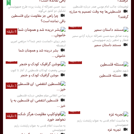
توضیحات جالب امام موسی صدر درباره فلسطین
سید حسن نصرالله از پشت پرده طرح صهیونیستیِ
تشکیل دو کشور می‌گوید
فلسطینی‌ها چه وقت تصمیم به مبارزه
چرا راهی جز مقاومت برای فلسطین
گرفتند؟
باقی نمانده است؟
28 دقیقه
8 دقیقه
وعده صادق سیدحسن نصرالله درباره آزادی سمیر
قنطار و تحقیر رژیم صهیونیستی
شعر زیبای «کجاست شعر شما؟»/ مرتضی امیری
مستند داستان سمیر
اسفندقه
بشر دریده شد و همچنان شما
خاموش...
6 دقیقه
20 دقیقه
بررسی وضعیت کودکان فلسطینی از آغاز تا کنون
شهید مطهری
موشن گرافیک کودک و خنجر
مسئله فلسطین
3 دقیقه
مداحی انقلابی میثم مطیعی درباره فلسطین
فلسطین انتفضی: ای فلسطین به پا
خیز...
3 دقیقه
8 دقیقه
به مناسبت اعلام قدس به عنوان پایتخت رژیم
صهیونیستی
به مناسبت اعلام قدس به عنوان پایتخت رژیم
تجربه غزه
صهیونیستی