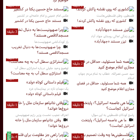
2 دقیقه
15 دقیقه
فلسطین، وطن فلسطینی‌هاست
عکس امام خمینی و امام خامنه‌ای در کشمیر
کشوری که روی نقشه پاکش کردند!
مستند حاج حسین یکتا در کشمیر
1 دقیقه
3 دقیقه
شرح زندگی اهالی روستای جهاد آباد
تیزر مستند «جهادآباد»
راز کودک‌کشی صهیونیست‌ها
چرا صهیونیست‌ها به دنبال تخریب
مسجدالاقصی هستند؟
1 دقیقه
2 دقیقه
توضیح وحید جلیلی درباره استراتژی سطل آب
استراتژی سطل آب به چه معناست؟
سید حسن نصرالله، خطاب به تمام مردم جهان
اسلام
7 دقیقه
همه شما مسئولید، حداقل در فضای
مجازی اعلام موضع کنید
یک مهمان تازه در بیمارستان غزه
فیلم داستانی کوتاه «ولد»
6 دقیقه
1 دقیقه
پاسخ کودکان فلسطینی به این سوال:
اعتراف عجیب نخست وزیر رژیم صهیونیستی
ما هی عاصمه اسرائیل؟؛ پایتخت
وقتی نتانیاهو سازمان ملل را خانه
اسرائیل کجاست؟
دروغ‌ها خواند!
5 دقیقه
4 دقیقه