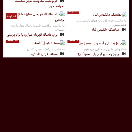
فوتوکلیپ مقاومت هرگز شکست
نخواهد خورد
2 دقیقه
4 دقیقه
به مناسبت اعلام قدس به عنوان پایتخت رژیم
صهیونیستی
به مناسبت درگذشت نلسون ماندلا/ دیدار با امام
نماهنگ «القدس لنا»
خامنه‌ای
برای ماندلا؛ قهرمان مبارزه با نژاد پرستی
1 دقیقه
85 دقیقه
هوگو چاوز: ما برای فلسطین می‌جنگیم
به مناسبت درگذشت فیدل کاسترو
چاوز و دعای فرج ولی عصر(عج)
مستند فیدل کاسترو
1 دقیقه
4 دقیقه
درخواست شهید نبی‌لو از زبان خواهرش:
به ما نگویید مدافع حرم
استاد حسن رحیم پور ازغدی
اربعین، بزرگترین راهپیمایی سیاسی
7 دقیقه
جهان
با صدای حامد زمانی و حسین الأکرف
موزیک ویدئوی «ما میرویم»
2 دقیقه
7 دقیقه
درد دل مادر افعانی با اشک: به خدا ما تروریست
سخنرانی استاد رحیم پور ازغدی
نیستیم!
معنای واقعی مفاهیم در راهپیمایی
چرا برخی مسئولین ذره‌ای دردشان
اربعین
نمی‌گیرد؟!