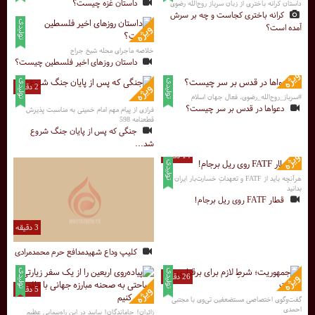
داستان غزه چیست؟
داستان کرانه باختری از زبان سرباز روح‌الله رضوی
کرانه باختری کجاست و چه بر سرش
آمده است؟
خلاصه ماجرای محله شیخ جراح
داستان روزهای اخیر فلسطین چیست؟
2 دقیقه
#سرباز_روح‌الله_رضوی، فعال جهان اسلام
دعواها در قدس بر سر چیست؟
فرازی از پیام مهم امام خمینی به مناسبت پذیرش
قطعنامه 598
جنگی که پس از پایان جنگ شروع
شد...
14 دقیقه
هرآنچه باید از FATF و تعهداتِ خسارت‌بار ایران
بدانید
قطار FATF روی ریل برجام!
3 دقیقه
کلیپ وداع شهیدمدافع حرم محمدمرادی
26 دقیقه
5 دقیقه
گفت‌وگوی اختصاصی مستضعفین تی‌وی با مجتبی
احمدی
زائران! جاماندگان! بیایید در این راه‌پیمایی عظیم