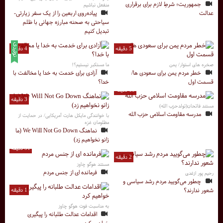
جمهوریت؛ شرطِ لازم برای برقراری
منفعل نباشیم
عدالت
پیاده‌روی اربعین را از یک سفر زیارتی-
سیاحتی به صحنه مبارزه جهانی با ظلم
تبدیل کنیم
5 دقیقه
4 دقیقه
صخره های استوار/ یمن
ما مستکبر نیستیم؟!
خطر مردم یمن برای سعودی ها/
آزادی برای خدمت به خدا یا مخالفت با
قسمت اول
خدا؟
10 دقیقه
3 دقیقه
مستند فاتحان(تولدحزب الله)
مدرسه مقاومت اسلامی حزب الله
با خوانندگی مایکل هارت آمریکایی/ در حمایت از
مظلومان غزه
نماهنگ We Will Not Go Down (ما
زانو نخواهیم زد)
51 دقیقه
2 دقیقه
مستند هوگو چاوز
فرمانده ای از جنس مردم
رحیم پور ازغدی
چطور می‌گویید مردم رشد سیاسی و
شعور ندارند؟
1 دقیقه
به مناسبت فوت هوگو چاوز
اقدامات عدالت طلبانه را پیگیری
خواهیم کرد