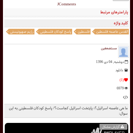
JComments
پارامترهای مرتبط
کلید واژه
القدس عاصمه فلسطین
فلسطین
پاسخ کودکان فلسطینی
رژیم صهیونیستی
مستضعفین
دوشنبه, 04 دی 1396
دانلود
(1)
6979
ما هی عاصمه اسرائیل؟؛ پایتخت اسرائیل کجاست؟/ پاسخ کودکان فلسطینی به این
سوال:
گزارش مشکل