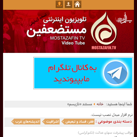
شما اینجا هستید:
خانه
مستند «نازیسم»
نرم افزار مبدل نصب نیست.
دسته بندی موضوعی :
فقر، فساد و تبعیض
اشرافیت
اندیشه‌های غرب
عواقب پیشرفت منهای عدالت (تکنوکراسی)