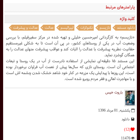
پارامترهای مرتبط
کلید واژه
دانلود مستند
نازیسم
تکنوکرات
لیبرالیسم
عدالت
عدالت و پیشرفت
«نازیسم» به کارگردانی امیرحسین خلیلی و تهیه شده در مرکز سفیرفیلم، با بررسی
وضعیت آب در یکی از روستاهای کشور، در پی آن است تا به شکلی غیرمستقیم
حقانیت نظریه پیشرفت با عدالت را اثبات کند و عواقب پیشرفت منهای عدالت را به
همگان گوشزد نماید.
این مستند ۱۵ دقیقه ای نمایشی از استفاده نادرست از آب در یک روستا و تبعات
اجتماعی آن است. روستای نازی که سال‌ها پیش از نعمت آب فراوان برخوردار بوده
است، این روزها با پیدایش یک مزرعه در کنار خود شاهد خشک شدن چشمه اش است
و با مهاجرت اهالی و فقر مردم روبرو شده است.
باروت خیس
یکشنبه, 01 مرداد 1396
دانلود
(12)
11476