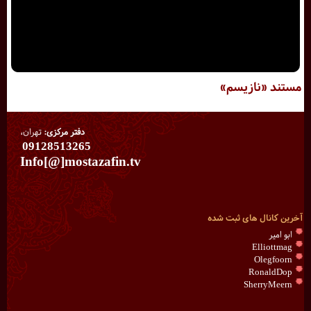
مستند «نازیسم»
دفتر مرکزی:
تهران،
09128513265
Info[@]mostazafin.tv
آخرین کانال های ثبت شده
ابو امیر
Elliottmag
Olegfoorn
RonaldDop
SherryMeern