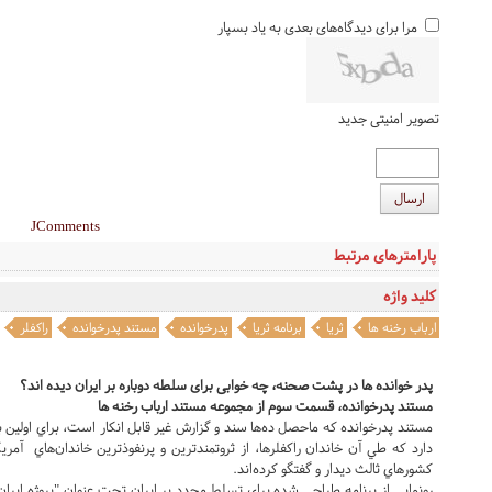
مرا برای دیدگاه‌های بعدی به یاد بسپار
تصویر امنیتی جدید
ارسال
JComments
پارامترهای مرتبط
کلید واژه
ارباب رخنه ها
ثریا
برنامه ثریا
پدرخوانده
مستند پدرخوانده
راکفلر
پدر خوانده ها در پشت صحنه، چه خوابی برای سلطه دوباره بر ایران دیده اند؟
مستند پدرخوانده، قسمت سوم از مجموعه مستند ارباب رخنه ها
مستند پدرخوانده که ماحصل ده‌ها سند و گزارش غير قابل انکار است، براي اولين 
دارد که طي آن خاندان راکفلرها، از ثروتمندترين و پرنفوذترين خاندان‌هاي آمري
کشورهاي ثالث ديدار و گفتگو کرده‌اند.
رونمايي از برنامه طراحي شده براي تسلط مجدد بر ايران تحت عنوان "پروژه ايران"