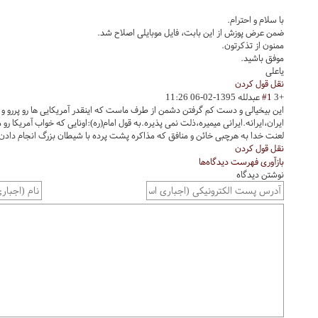
با سلام و احترام.
ضمن عرض پوزش از این بابت، فایل موبایلی اصلاح شد.
ممنون از تذکرتون.
موفق باشید.
یاعلی
نقل قول کردن
+3
#1
عبدلله
1395-02-06 11:26
این بیخیالی و دست کم گرفتن دشمن از طرف ماست که اینقدر آمریکایی ها رو پررو و وق
ایران،ایرانه.ایرانی میمیره،ذلت نمی پذیره.به قول امام(ره):اونایی که خواب آمریکا رو
لعنت خدا به هرچبی خائن و منافق که مذاکره پشت پرده با شیطان بزرگ انجام دادن
نقل قول کردن
بازآوری فهرست دیدگاه‌ها
نوشتن دیدگاه