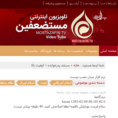
ارتــباط با مـــا
پـــیوند هـــا
آرشــــیو
جستجوی پیشرفته
صفحه اصلی
موضوعات
شخصیت ها
رسانه ها
فروشگاه
مناسبت‌ها
شما اینجا هستید:
خانه
مستند پدرخوانده + کیفیت بالا
نرم افزار مبدل نصب نیست.
دسته بندی موضوعی :
اسلام آمریکایی
تجدد
اسلام لیبرال
نظام سلطه
قسمت سوم از مجموعه مستند ارباب رخنه‌ها
دیدگاه‌ها
1395-02-09 06:18
!hasan
#2
0
سلام فرمت موبایلش ناقصه لطفا اصلاحش کنید، 46 دقیقه بیشتر نیست
پاسخ مدیر: