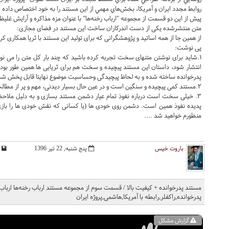
روابط مجدد ايران و آمريکا، بخش‌هاي مهمي از اين مستند را به خود اختصاص داده
پيش از اين دو قسمت از مجموعه "ارباب رخنه‌ها" با عنوان مزه مذاکره و آرايش غلي
متن منتشرشده یکی از دست اندرکاران ساخت این مستند در فضای مجازی:
از همین جا از همه اساتید و پژوهشگرانی که برای تولید این مستند با ثریا همکاری ک
پی نوشت:
۱.شاید برای نوشتن متنهای سخت تجربه کرده باشید که چند بار کل متن را می نوی
انتشار شود، داستان این مستند پیچیده و سخت هم برای ثریایی ها همین طور ب
پدرخوانده ساخته شده و به لحاظ پیچیدگی و‌حساسیت موضوع نهایتا قابل پخش ش
۲.مستند کمی پیچیده و سنگین است و در عین حال بسیار دیدنی، مهم و پر از مطالب ناگفته و ‌بکر، لذا دیدنش کمی دقت بیشتر می طلبد.
۳. خیلی سخت است درباره نفوذ تمام عیار دشمن مستند بسازی و به دلیل ملاحظ
پدیده نفوذ همین است. دشمن روی خودی ها (یا کسانی که نقش خودی ها را بازی 
منظورم خواهید شد ....
باروت خیس
پنج شنبه, 22 تیر 1396
مستند پدرخوانده + کیفیت بالا / قسمت سوم از مجموعه مستند ارباب رخنه‌ها ارباب ر
پدرخوانده,راکفلر,رابطه با آمریکا,هاشمی,پروژه ایران
گزارش مشکل