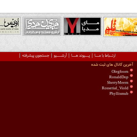
ارتــباط با مـــا
پـــیوند هـــا
آرشــــیو
جستجوی پیشرفته
آخرین کانال های ثبت شده
Olegfoorn
RonaldDop
SherryMeern
Rosserial_Viold
Phyllismub