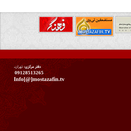
دفتر مرکزی:
تهران،
09128513265
Info[@]mostazafin.tv