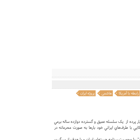
رابطه با آمریکا
هاشمی
پروژه ایران
بار پرده از يک سلسله عميق و گسترده دوازده ساله برمي
کايي با طرف‌هاي ايراني خود بارها به صورت محرمانه در
، با محوريت برنامه هسته‌اي ايران و با هدف از سرگيري