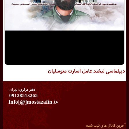
دیپلماسی لبخند عامل اسارت متوسلیان
دفتر مرکزی:
تهران،
09128513265
Info[@]mostazafin.tv
آخرین کانال های ثبت شده