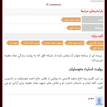
JComments
پارامترهای مرتبط
فرد
احمد متوسلیان
رسانه
شبکه افق
کلید واژه
سردار قاسمی
احمد متوسلیان
شهید عماد مغنیه
حزب الله لبنان
جهان آرا
شبکه افق
بریده ای از برنامه جهان آرا پخش شده از شبکه افق که به روایت زندگی عماد مغنیه
می پردازد.
روایت اسارت متوسلیان
در این کلیپ زیبا حاج سعید قاسمی به روایتی از نقش حاج احمد متوسلیان در تاسیس
حزب الله لبنان و داستان اسارت او و تلاش های شهید عماد مغنیه برای آزادی او می
گوید.
مهدی