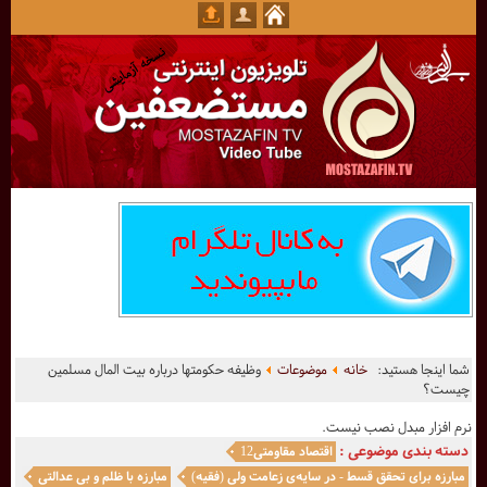
شما اینجا هستید:
خانه
موضوعات
وظیفه حکومتها درباره بیت المال مسلمین
چیست؟
نرم افزار مبدل نصب نیست.
دسته بندی موضوعی :
اقتصاد مقاومتی12
مبارزه برای تحقق قسط - در سایه‌ی زعامت ولی (فقیه)
مبارزه با ظلم و بی عدالتی