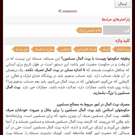
ارسال
JComments
پارامترهای مرتبط
فرد
امام خمینی (ره)
کلید واژه
بیت المال
فساد
فساد اقتصادی
اختلاس
مبارزه با فساد
حق مردم
وظیفه حکومتها چیست با بیت المال مسلمین؟
این مسئله، مسئله این نیست که در
آن وقت و در حکومت حضرت امیر باشد؛ این دستور است در طول تاریخ برای کسانی
که متکفل حکومت هستند که
تا اندازه ممکن در بیت المال تصرف نکنند
، یک دِرهَمش
در آن طرف حساب دارد. باید حساب بدهیم، باید در پیشگاه خدای تبارک و تعالی، در
کارهایی که می‌کنیم، تصرفهایی که در بیت المال می‌کنیم، باید بعد حساب بدهیم چرا؟
زیاده روی شده باشد، مجازات دارد؛ عدالت شده باشد، مجازات خیر دارد.
بیت المال
مسلمین را بزرگ بشمارید.
مصرف بیت المال در امور مربوط به مصالح مسلمین
حکومتهای اسلامی باید بیت المال مسلمین را برای جلال و جبروت خودشان صرف‌
نکنند
، بیت المال مسلمین صرف آن چیزی بشود که برای مسلمین است. وزارتخانه‌ها
باید وقتی که می‌بینند که کارمند بیت المال مسلمین هستند و مسلمین هستند و از آنجا
حقوق می‌گیرند و ارتزاق می‌کنند و اداره، اداره بیت المال مسلمین است، حتی در آن
مسائلی که حضرت امیر گفته ملاحظه کنند، کوچک نشمرند مسئله را، مسئله بیت