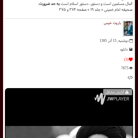
المال مسلمین است و دستور، دستور اسلام است
به حد ضرورت.
صحیفه امام خمینی » جلد ۱۹ » صفحه ۳۷۴ و ۳۷۵
باروت خیس
دوشنبه, 15 آذر 1395
دانلود
(3)
7675
گزارش مشکل