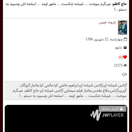
حاج كاظم:
جیـگرم سوخت ... شیشه شکست ... مامور اومد ... اسلحه اش چسبید به
دستم ..!
باروت خیس
چهارشنبه, 22 شهریور 1396
دانلود
(4)
21371
آژانس شیشه ای,اژانس شیشه ای,ابراهیم حاتمی کیا,حاتمی کیا,جانباز,گروگان
گیری,آژانس,دفاع مقدس,جانباز فیلم سینمایی آژانس شیشه ای حاج كاظم: جیـگرم
سوخت ... شیشه شکست ... مامور اومد ... اسلحه اش چسبید به دستم ..!
گزارش مشکل