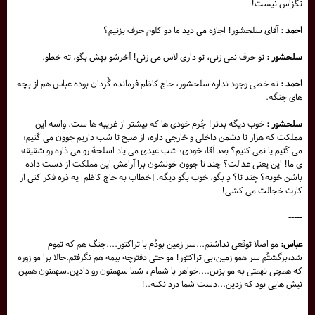
تگزاس نیست!
احمد :
آقای سلحشور! اجازه می دید ما دو کلوم حرف بزنیم؟
سلحشور :
تو حرف نمی زنی، تو داری لاس می زنی! آخرشو بهش بگو، ته خطو.
احمد :
ته خطی وجود نداره سلحشور، حاج کاظم فرمانده گُردان بوده عباس هم از بچه
های جنگه.
سلحشور :
خوب دیگه بدتر! جُرم خودی ها که بیشتر از غریبه ها ست. واسه این
مملکت که هزار تا دشمن داخلی و خارجی داره، از صبح تا شب داریم جوون می کَنیم؛
می کَنیم یا نمی کنیم؟ بعد آقا، خودی؛ شب عیدی می یاد اسلحهَ رو می ذاره رو شقیقه
ی ما! این یعنی عدالت؟ چند تا جوون خونشون برا آرامش این مملکت از دست داده
باشن خوبه؟ چند تا؟ دِ بگو، خوب بگو دیگه. [خطاب به حاج کاظم] یه ذره فکر کنی از
کارت خجالت می کشی!
-----
عباس:
مو اصلا توقعی نداشتم...سر زمین بودُم با تراکتور....جنگ هم که تموم
شد،برگشتُم سر همو زمین،بی تراکتور! مو حتی دفترچه بیمه هم نگرفتم.حالا برا مو زوره
که همچی تهمتی به مو بزنن....خواهر با شمام ، شما سهمتون رو دادین.سهمتون همین
نیش هایی بود که زدین...دست شما درد نکنه..!
-----