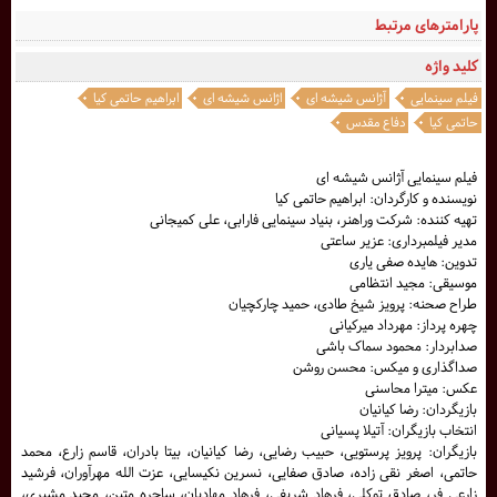
پارامترهای مرتبط
کلید واژه
فیلم سینمایی
آژانس شیشه ای
اژانس شیشه ای
ابراهیم حاتمی کیا
حاتمی کیا
دفاع مقدس
فیلم سینمایی آژانس شیشه ای
نویسنده و کارگردان: ابراهیم حاتمی کیا
تهیه کننده: شرکت وراهنر، بنیاد سینمایی فارابی، علی کمیجانی
مدیر فیلمبرداری: عزیر ساعتی
تدوین: هایده صفی یاری
موسیقی: مجید انتظامی
طراح صحنه: پرویز شیخ طادی، حمید چارکچیان
چهره پرداز: مهرداد میرکیانی
صدابردار: محمود سماک باشی
صداگذاری و میکس: محسن روشن
عکس: میترا محاسنی
بازیگردان: رضا کیانیان
انتخاب بازیگران: آتیلا پسیانی
بازیگران: پرویز پرستویی، حبیب رضایی، رضا کیانیان، بیتا بادران، قاسم زارع، محمد
حاتمی، اصغر نقی زاده، صادق صفایی، نسرین نکیسایی، عزت الله مهرآوران، فرشید
زارعی فر، صادق توکلی، فرهاد شریفی، فرهاد مهادیان، ساحره متین، مجید مشیری،