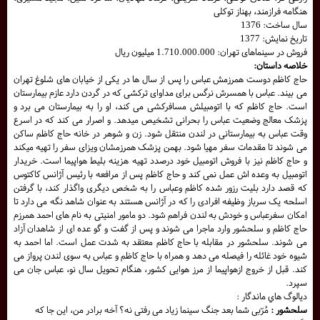
هنگامه فرازمند، بهناز توکلی
سال ساخت: 1376
تاریخ نمایش: 1377
فروش در سینماهای تهران: 1.710.000.000 میلیون ریال
خلاصه داستان:
حاج کاظم دوست همرزمش عباس را پس از سال ها در یکی از خیابان های شلوغ تهران
می بیند. عباس با همسرش نرگس برای مداوای ترکشی که در گردن دارد عازم بیمارستان
است. حاج کاظم که با اتومبیلش مسافرکشی می کند، او را به بیمارستان می برد و
پزشک معالج وضعیت عباس را بحرانی تشخیص میدهد. و اصرار می کند که در اسرع
وقت عباس به بیمارستانی در لندن منتقل شود. زن و شوهر در خانه حاج کاظم ساکن
می شوند تا مقدمات سفر مهیا شود. بهمن پزشک همرزمشان ویزای سفر را تهیه میکند
و حاج کاظم نیز با فروش اتومبیل خود درصدد تهیه هزینه بلیط هواپیما است. خریدار
اتومبیل به وعده اش عمل نمی کند و حاج کاظم پس از مرافعه با رئیس آژانس کاکتوس
که قصد دارد بلیت رزور شده کاظم وعباس را به شخص دیگری واگذار کند، با گرفتن
اسلحه یک سرباز وظیفه افرادی را که در آژانس هستند به عنوان شاهد نگه می دارد تا
امکان سفرعباس و خودش به لندن فراهم شود. دو مامور امنیتی به نام های احمد همرزم
حاج کاظم و سلحشور وارد ماجرا می شوند و پس از گفت و گو عده ای از شاهدان آزاد
می شوند. سلحشور در مقابله با حاج کاظم معتقد به شدت عمل است. اما احمد به
شیوه خود غائله را فیصله می دهد و همراه با حاج کاظم و عباس به سوی لندن پرواز می
کند. قبل از خروج ازهواپیما از مرز هوایی کشور، هنگام تحویل سال نو، عباس جان می
سپرد.
ديالوگ هاي ماندگار :
سلحشور :
مُرّبی شما بعد جنگ سینما زیاد می رفتی نه؟ آخه برادر من، این جا که