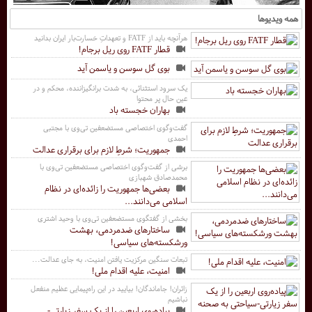
همه ویدیوها
هرآنچه باید از FATF و تعهداتِ خسارت‌بار ایران بدانید
قطار FATF روی ریل برجام!
بوی گل سوسن و یاسمن آید
یک سرود استثنائی، به شدت برانگیزاننده، محکم و در
عین حال پر محتوا
بهاران خجسته باد
گفت‌وگوی اختصاصی مستضعفین تی‌وی با مجتبی
احمدی
جمهوریت؛ شرطِ لازم برای برقراری عدالت
برشی از گفت‌وگوی اختصاصی مستضعفین تی‌وی با
محمدصادق شهبازی
بعضی‌ها جمهوریت را زائده‌ای در نظام
اسلامی می‌دانند...
بخشی از گفتگوی مستضعفین‌ تی‌وی با وحید اشتری
ساختارهای ضدمردمی، بهشت
ورشکسته‌های سیاسی!
تبعات سنگین مرکزیت یافتن امنیت، به جای عدالت...
امنیت، علیه اقدام ملی!
زائران! جاماندگان! بیایید در این راه‌پیمایی عظیم منفعل
نباشیم
پیاده‌روی اربعین را از یک سفر زیارتی-