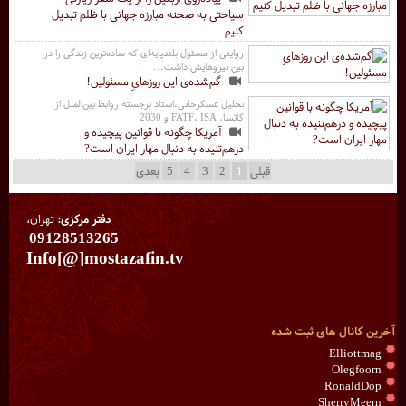
سیاحتی به صحنه مبارزه جهانی با ظلم تبدیل
کنیم
روایتی از مسئول بلندپایه‌ای که ساده‌ترین زندگی را در
بین نیروهایش داشت...
گم‌شده‌ی این روزهایِ مسئولین!
تحلیل عسکرخانی،استاد برجسته روابط بین‌الملل از
کاتسا، FATF، ISA و 2030
آمریکا چگونه با قوانین پیچیده و
درهم‌تنیده به دنبال مهار ایران است?
قبلی
1
2
3
4
5
بعدی
دفتر مرکزی:
تهران،
09128513265
Info[@]mostazafin.tv
آخرین کانال های ثبت شده
Elliottmag
Olegfoorn
RonaldDop
SherryMeern