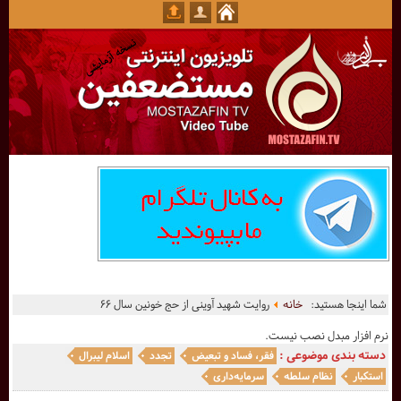
شما اینجا هستید:
خانه
روایت شهید آوینی از حج خونین سال ۶۶
نرم افزار مبدل نصب نیست.
دسته بندی موضوعی :
فقر، فساد و تبعیض
تجدد
اسلام لیبرال
استکبار
نظام سلطه
سرمایه‌داری