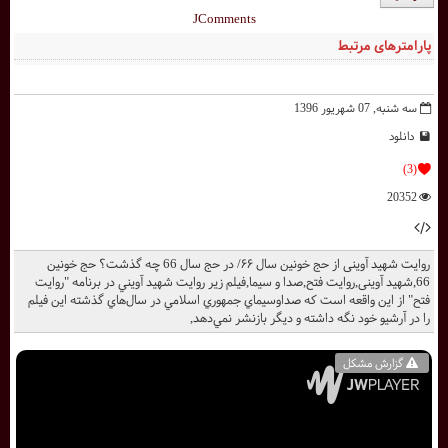
JComments
پارامترهای مرتبط
سه شنبه, 07 شهریور 1396
دانلود
(3)
20352
روایت شهید آوینی از حج خونین سال ۶۶/ در حج سال 66 چه گذشت؟ حج خونین
66,شهید آوینی,روایت فتح,صدا و سیما,فيلم زير روايت شهيد آويني در برنامه "روايت
فتح" از اين واقعه است كه صداوسيماي جمهوري اسلامي در سال‌هاي گذشته اين فيلم
را در آرشيو خود نگه داشته و ديگر بازنشر نمي‌دهد,
گزارش مشکل