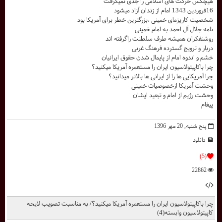
هیچکس حرکت های اسلامی را جدی نمیگرفت
16فروردین 1343 امام از زندان آزاد میشود
شخصیت کاریزمای خمینی ،بزرگترین خطر برای آمریکا بود
نامه جلال آل احمد به امام خمینی
روشنفکران همیشه طرف سلطنت راگرفته اند
دربار و ترویج گسترده فرهنگ غربی
خشم و اندوه امام از پایمال شدن حقوق ایرانیان
چرا باکاپیتولاسیون ایران را مستعمره آمریکا میکنید؟
چرا آمریکایی ها را از ایرانی ها بالاتر میدانید؟
وحشت آمریکا ازخصوصیات خمینی
وحشت رژیم از امام و تبعید ایشان
پیغام
پنج شنبه, 20 مهر 1396
دانلود
(5)
22862
چرا باکاپیتولاسیون ایران را مستعمره آمریکا میکنید؟/ به مناسبت تصویب لایحه
کاپیتولاسیون وابسته(4)