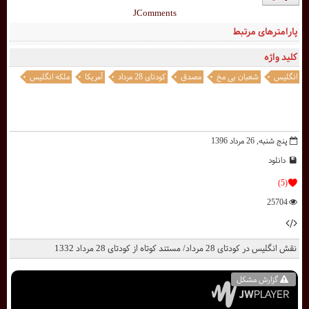
JComments
پارامترهای مرتبط
کلید واژه
انگلیس
شعبان بی مخ
مصدق
کودتای 28 مرداد
آمریکا
ملکه انگلیس
پنج شنبه, 26 مرداد 1396
دانلود
(5)
25704
نقش انگلیس در کودتای 28 مرداد/ مستند کوتاه از کودتای 28 مرداد 1332
گزارش مشکل