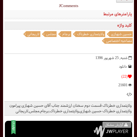
JComments
پارامترهای مرتبط
کلید واژه
حسین شهبازی
ولایتمداری خطرناک
برجام
مجلس
لاریجانی
مصاحبه اختصاصی
شنبه, 25 شهریور 1396
دانلود
(22)
21601
ولایتمداری خطرناک قسمت دوم سخنان ارزشمند جناب آقای حسین شهبازی پیرامون
ولایتمداری خطرناک حسین شهبازی,ولایتمداری خطرناک,برجام,مجلس,لاریجانی
گزارش مشکل