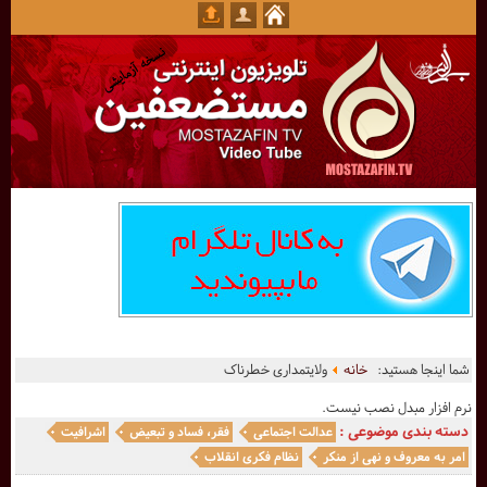
شما اینجا هستید:
خانه
ولایتمداری خطرناک
نرم افزار مبدل نصب نیست.
دسته بندی موضوعی :
عدالت اجتماعی
فقر، فساد و تبعیض
اشرافیت
امر به معروف و نهی از منکر
نظام فکری انقلاب