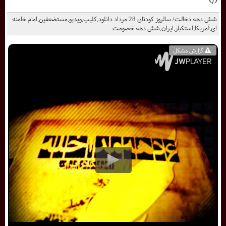
شش دهه دخالت/ سالروز کودتای 28 مرداد دانلود,کلیپ,ویدیو,مستضعفین,امام خامنه
ای,آمریکا,استکبار,ایران,شش دهه خصومت
گزارش مشکل