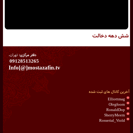
شش دهه دخالت
دفتر مرکزی:
تهران،
09128513265
Info[@]mostazafin.tv
آخرین کانال های ثبت شده
Elliottmag
Olegfoorn
RonaldDop
SherryMeern
Rosserial_Viold