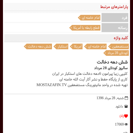
پارامترهای مرتبط
فرد
امام خامنه ای
رسانه
قطع رابطه با آمریکا
کلید واژه
مستضعفین
امام خامنه ای
آمریکا
استکبار
شش دهه دخالت
کودتای 28 مرداد
شش دهه دخالت
سالروز کودتای 28 مرداد
کلیپی زیبا پیرامون 6دهه دخالت های استکبار در ایران
کاری از پایگاه حفظ و نشر آثار آیت الله خامنه ای
تهيه شده در واحد مانيتورينگ مستضعفين MOSTAZAFIN.TV
شنبه, 28 مرداد 1396
دانلود
(4)
17069