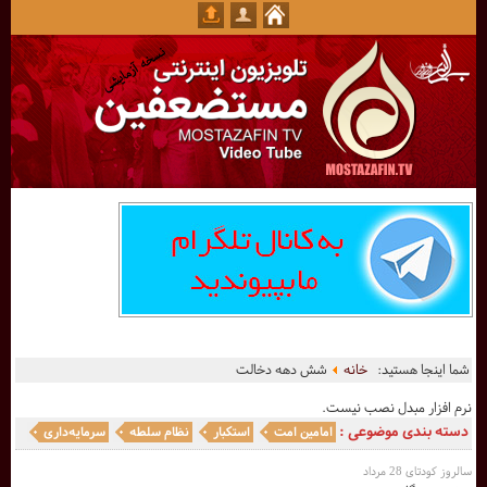
شما اینجا هستید:
خانه
شش دهه دخالت
نرم افزار مبدل نصب نیست.
دسته بندی موضوعی :
امامین امت
استکبار
نظام سلطه
سرمایه‌داری
سالروز کودتای 28 مرداد