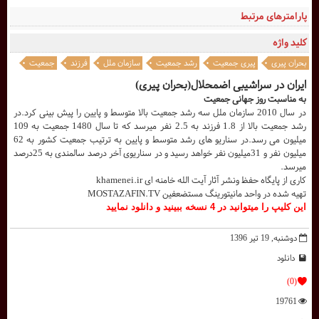
پارامترهای مرتبط
کلید واژه
بحران پیری
پیری جمعیت
رشد جمعیت
سازمان ملل
فرزند
جمعیت
ایران در سراشیبی اضمحلال(بحران پیری)
به مناسبت روز جهانی جمعیت
در سال 2010 سازمان ملل سه رشد جمعیت بالا متوسط و پایین را پیش بینی کرد.در
رشد جمعیت بالا از 1.8 فرزند به 2.5 نفر میرسد که تا سال 1480 جمعیت به 109
میلیون می رسد.در سناریو های رشد متوسط و پایین به ترتیب جمعیت کشور به 62
میلیون نفر و 31میلیون نفر خواهد رسید و در سناریوی آخر درصد سالمندی به 25درصد
میرسد.
کاری از پایگاه حفظ ونشر آثار آیت الله خامنه ای khamenei.ir
تهيه شده در واحد مانيتورينگ مستضعفين MOSTAZAFIN.TV
اين کليپ را ميتوانيد در 4 نسخه ببينيد و دانلود نماييد
دوشنبه, 19 تیر 1396
دانلود
(0)
19761