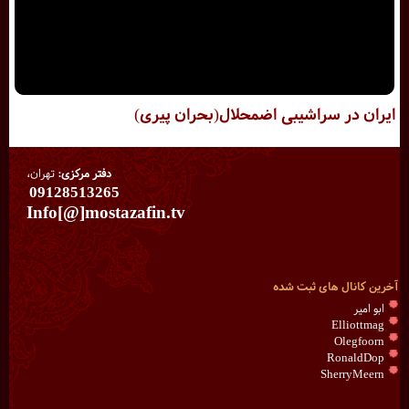
ایران در سراشیبی اضمحلال(بحران پیری)
دفتر مرکزی:
تهران،
09128513265
Info[@]mostazafin.tv
آخرین کانال های ثبت شده
ابو امیر
Elliottmag
Olegfoorn
RonaldDop
SherryMeern