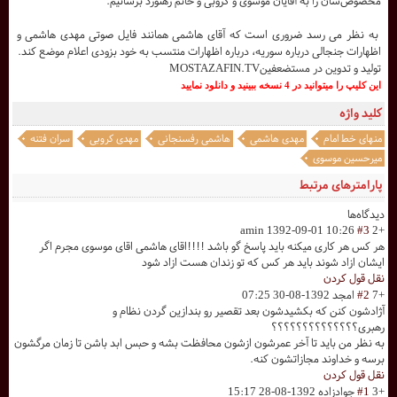
مخصوص‌شان را به آقایان موسوی و کروبی و خانم رهنورد برسانیم."
به نظر می رسد ضروری است که آقای هاشمی همانند فایل صوتی مهدی هاشمی و
اظهارات جنجالی درباره سوریه، درباره اظهارات منتسب به خود بزودی اعلام موضع کند.
تولید و تدوین در مستضعفینMOSTAZAFIN.TV
اين کليپ را ميتوانيد در 4 نسخه ببينيد و دانلود نماييد
کلید واژه
منهای خط امام
مهدی هاشمی
هاشمی رفسنجانی
مهدی کروبی
سران فتنه
میرحسین موسوی
پارامترهای مرتبط
دیدگاه‌ها
amin
1392-09-01 10:26
#3
+2
هر کس هر کاری میکنه باید پاسخ گو باشد !!!!اقای هاشمی اقای موسوی مجرم اگر
ایشان ازاد شوند باید هر کس که تو زندان هست ازاد شود
نقل قول کردن
+7
#2
امجد
1392-08-30 07:25
آژادشون کنن که بکشیدشون بعد تقصیر رو بندازین گردن نظام و
رهبری؟؟؟؟؟؟؟؟؟؟؟؟؟؟
به نظر من باید تا آخر عمرشون ازشون محافظت بشه و حبس ابد باشن تا زمان مرگشون
برسه و خداوند مجازاتشون کنه.
نقل قول کردن
+3
#1
جوادزاده
1392-08-28 15:17