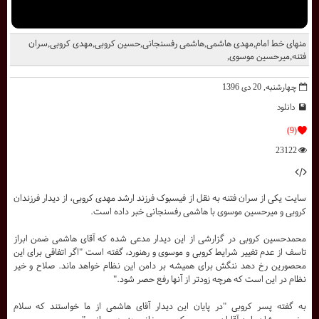
منهای خط امام,مهدی هاشمی,هاشمی رفسنجانی,حسین کروبی,مهدی کروبی,سران
فتنه,میرحسین موسوی,
چهارشنبه, 20 دی 1396
دانلود
(9)
23122
سایت یکی از سران فتنه به نقل از فیسبوک فرزند ارشد مهدی کروبی،‌ از دیدار فرزندان
کروبی و میرحسین موسوی با هاشمی رفسنجانی خبر داده است.
محمدحسین کروبی در گزارشی از این دیدار مدعی شده که آقای هاشمی ضمن ابراز
تاسف از عدم تغییر شرایط کروبی و موسوی و رهنورد، گفته است "اگر اتفاقی برای این
محصورین رخ دهد ننگش برای همیشه بر دامن این نظام خواهد ماند. صلاح و خیر
نظام در این است که هرچه زودتر از آنها رفع حصر شود."
به گفته پسر کروبی "در پایان این دیدار آقای هاشمی از ما خواستند که سلام