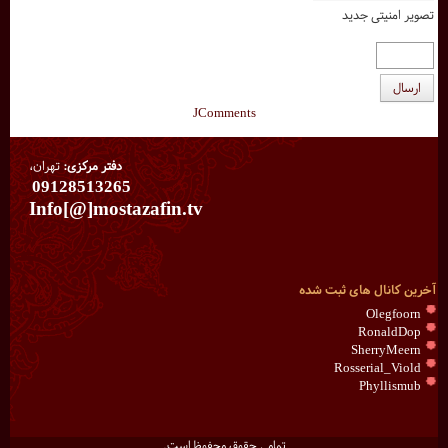
تصویر امنیتی جدید
ارسال
JComments
دفتر مرکزی:
تهران،
09128513265
Info[@]mostazafin.tv
آخرین کانال های ثبت شده
Olegfoorn
RonaldDop
SherryMeern
Rosserial_Viold
Phyllismub
تمامی حقوق محفوظ است.