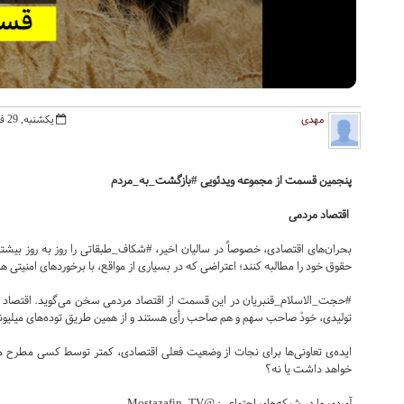
مهدی
یکشنبه, 29 فروردين 1400
پنجمین قسمت از مجموعه ویدئویی #بازگشت_به_مردم
اقتصاد مردمی
بحران‌های اقتصادی، خصوصاً در سالیان اخیر، #شکاف_طبقاتی را روز به روز بیشت
حقوق خود را مطالبه کنند؛ اعتراضی که در بسیاری از مواقع، با برخوردهای امنیت
#حجت_الاسلام_قنبریان در این قسمت از اقتصاد مردمی سخن می‌گوید. اقتصاد م
تولیدی، خودْ صاحب سهم و هم صاحب رأی هستند و از همین طریق توده‌های میلیونی
ایده‌ی تعاونی‌ها برای نجات از وضعیت فعلی اقتصادی، کمتر توسط کسی مطرح می‌شود
خواهد داشت یا نه؟
آی‌دی ما در شبکه‌های اجتماعی: @Mostazafin_TV