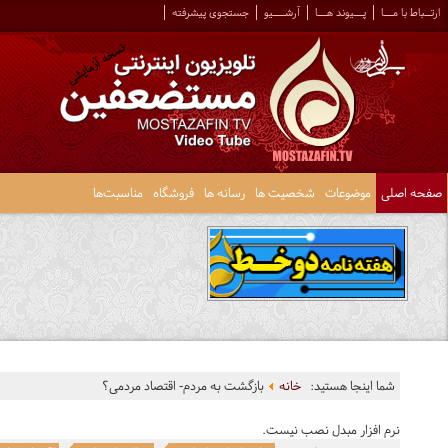
ارتــباط با مـــا
پـــیوند هـــا
آرشــــیو
جستجوی پیشرفته
صفحه اصلی
موضوعات
شخصیت ها
رسانه ها
فروشگاه
مناسبت‌ها
شما اینجا هستید:
خانه
بازگشت به مردم- اقتصاد مردمی؟
نرم افزار مبدل نصب نیست.