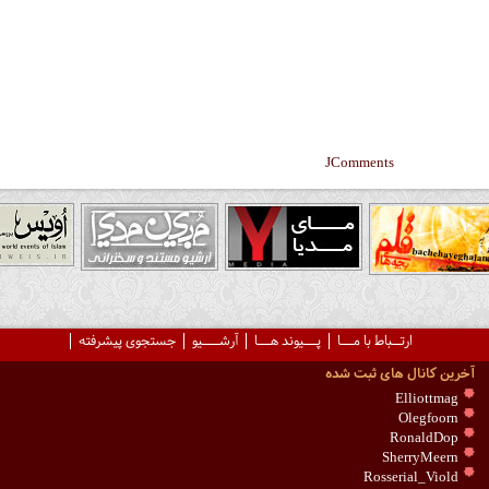
JComments
ارتــباط با مـــا
پـــیوند هـــا
آرشــــیو
جستجوی پیشرفته
آخرین کانال های ثبت شده
Elliottmag
Olegfoorn
RonaldDop
SherryMeern
Rosserial_Viold