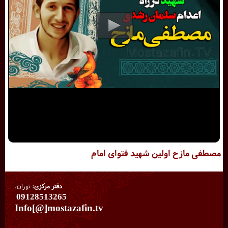
مصطفی مازح اولین شهید فتوای امام
دفتر مرکزی:
تهران،
09128513265
Info[@]mostazafin.tv