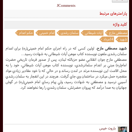
JComments
پارامترهای مرتبط
کلید واژه
مصطفی مازح
آیات شیطانی
سلمان رشدی
امام خمینی
حکم اعدام
شهید
14مرداد
شهید مصطفی مازح
، اولین کسی که در راه اجرای حکم امام خمینی(ره) برای اعدام
سلمان رشدی ملعون نویسنده کتاب موهن آیات شیطانی به شهادت رسید...
مصطفي مازح جوان انقلابي عضو حزب‏الله ‏لبنان، پس از صدور فرمان تاريخي حضرت
امام(ره) مبني بر اعدام سلمان‏رشدي، نويسنده کتاب موهن آيات شيطاني، خود را به
محل اقامت اين نويسنده مرتد در لندن رساند و در حالي که با خود مقادير زيادي مواد
منفجره حمل مي‏کرد در ساختمان وي جاي گرفت. هرچند در اين انفجار به سلمان رشدي
آسيبي نرسيد و مصطفي به شهادت رسيد، ولي پيام رساي امام خميني(ره) در گوش
جهانيان به صدا درآمد که پيروان حضرتش، سلمان رشدي را رها نخواهند کرد.
باروت خیس