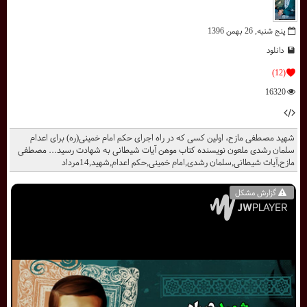
پنج شنبه, 26 بهمن 1396
دانلود
(12)
16320
شهید مصطفی مازح، اولین کسی که در راه اجرای حکم امام خمینی(ره) برای اعدام
سلمان رشدی ملعون نویسنده کتاب موهن آیات شیطانی به شهادت رسید... مصطفی
مازح,آیات شیطانی,سلمان رشدی,امام خمینی,حکم اعدام,شهید,14مرداد
گزارش مشکل