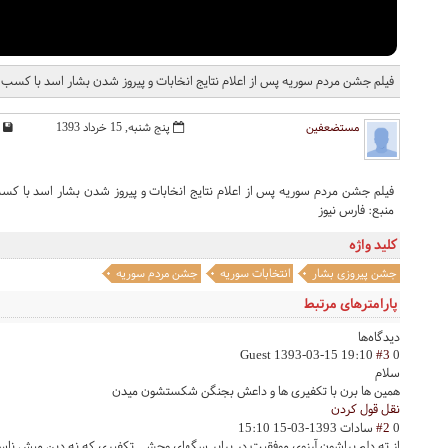
فیلم جشن مردم سوریه پس از اعلام نتایج انخابات و پیروز شدن بشار اسد با کسب 88.7 درصد آراء از مجموع 73.4 درصد مشارکت مردم
مستضعفین
پنج شنبه, 15 خرداد 1393
منبع: فارس نیوز
کلید واژه
جشن پیروزی بشار
انتخابات سوریه
جشن مردم سوریه
پارامترهای مرتبط
دیدگاه‌ها
Guest
1393-03-15 19:10
#3
0
سلام
همین ها برن با تکفیری ها و داعش بجنگن شکستشون میدن
نقل قول کردن
0
#2
سادات
1393-03-15 15:10
از ته دلم براشون آرزوی موفقیت در برابر سگهای وحشی تکفیری که نه دین میش ناس