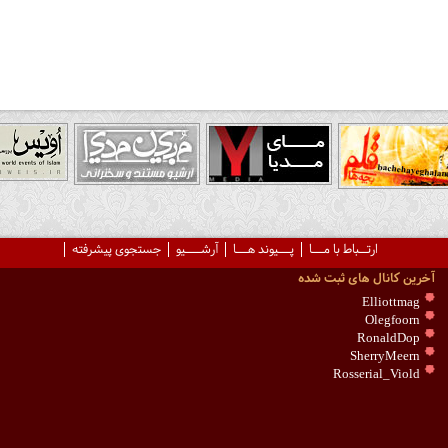
ارتــباط با مـــا
پـــیوند هـــا
آرشــــیو
جستجوی پیشرفته
آخرین کانال های ثبت شده
Elliottmag
Olegfoorn
RonaldDop
SherryMeern
Rosserial_Viold