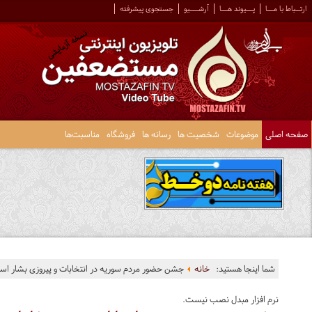
ارتــباط با مـــا
پـــیوند هـــا
آرشــــیو
جستجوی پیشرفته
صفحه اصلی
موضوعات
شخصیت ها
رسانه ها
فروشگاه
مناسبت‌ها
شما اینجا هستید:
خانه
جشن حضور مردم سوریه در انتخابات و پیروزی بشار اس
نرم افزار مبدل نصب نیست.