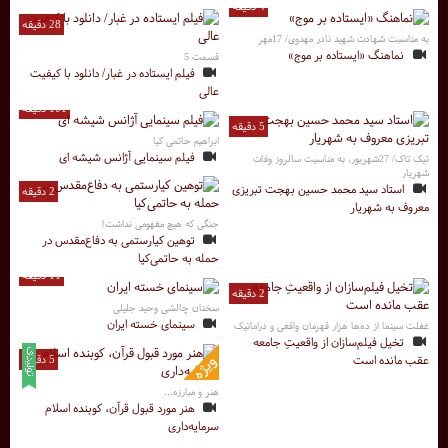
4 دقیقه
28 دقیقه
به مناسبت شهادت شهید نادر مهدوی/ 17مهر
نماهنگ «ایستاده بر موج»
قسمت 5
فیلم ایستاده در غبار/ دانلود با کیفیت
عالی
101 دقیقه
5 دقیقه
ابراهیم حاتمی کیا
فیلم سینمایی آژانس شیشه ای
تیک تاک/ 27شهریور، به مناسبت سالروز وفات
شهریار
استاد سید محمد حسین بهجت تبریزی
2 دقیقه
معروف به شهریار
جنگی که هیچ مفهومی نداشت!
توهین کیارستمی به دفاع‌مقدس در
حمله به حاتمی‌کیا
11 دقیقه
2 دقیقه
سخنان چالشی وحید جلیلی
سینمای خسته ایران
غفلت سینما از ده‌ها هزار قهرمان واقعی و دراماتیک
تخیل فیلم‌سازان از واقعیتِ جامعه
عقب مانده است
5 دقیقه
هنر و مبارزه...
هنر مورد قبول قرآن، کوبنده اسلام
سرمایه‌داری