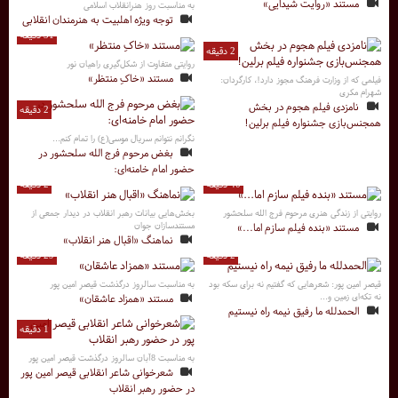
مستند «روایت شیدایی»
به مناسبت روز هنرانقلاب اسلامی
توجه ویژه اهلبیت به هنرمندان انقلابی
31 دقیقه
2 دقیقه
روایتی متفاوت از شکل‌گیری راهیان نور
مستند «خاکِ منتظر»
فیلمی که از وزارت فرهنگ مجوز دارد!، کارگردان:
شهرام مکری
نامزدی فیلم هجوم در بخش
2 دقیقه
همجنس‌بازی جشنواره فیلم برلین!
نگرانم نتوانم سریال موسی(ع) را تمام کنم...
بغض مرحوم فرج الله سلحشور در
حضور امام خامنه‌ای:
40 دقیقه
2 دقیقه
روایتی از زندگی هنری مرحوم فرج الله سلحشور
بخش‌هایی بیانات رهبر انقلاب در دیدار جمعی از
مستندسازان جوان
مستند «بنده فیلم سازم اما...»
نماهنگ «اقبال هنر انقلاب»
2 دقیقه
29 دقیقه
قیصر امین پور: شعرهایی که گفتیم نه برای سکه بود
به مناسبت سالروز درگذشت قیصر امین پور
نه تکه‌ای زمین و...
مستند «همزاد عاشقان»
الحمدلله ما رفیق نیمه راه نیستیم
1 دقیقه
به مناسبت 8آبان سالروز درگذشت قیصر امین پور
شعرخوانی شاعر انقلابی قیصر امین پور
در حضور رهبر انقلاب