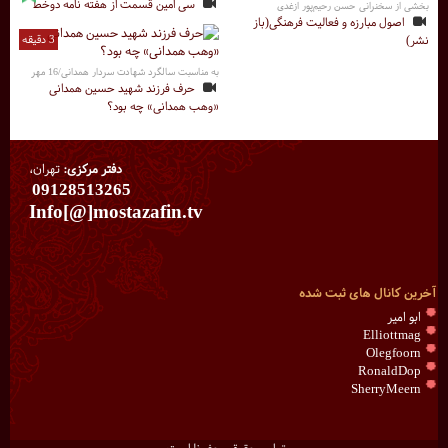
سی امین قسمت از هفته نامه دوخط
بخشی از سخنرانی حسن رحیم‌پور ازغدی
اصول مبارزه و فعالیت فرهنگی(باز
نشر)
3 دقیقه
به مناسبت سالگرد شهادت سردار همدانی/16 مهر
حرف فرزند شهید حسین همدانی
«وهب همدانی» چه بود؟
دفتر مرکزی:
تهران،
09128513265
Info[@]mostazafin.tv
آخرین کانال های ثبت شده
ابو امیر
Elliottmag
Olegfoorn
RonaldDop
SherryMeern
تمامی حقوق محفوظ است.