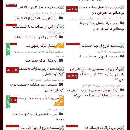
5 دقیقه
6 دقیقه
واقع‌بینانی که واقعیات را نمی‌بینند!
بدهکاری یا طلبکاری از انقلاب؟!
حرف دل مردم خطاب به مسئولین وزیران میلیاردی
من به رانت‌‎خواری‌ها، دزدی‌ها،
3 دقیقه
بی‌عدالتی‌ها اعتراض دارم
موشن گرافیک
گزارشی از اعتراضات تا اغتشاشات
40 دقیقه
6 دقیقه
به مناسبت یوم الله 9 دی
جماعت نخبگانی که به اسم مردم بر سر مردم
می‌زنند
مستند خارج از دید/ قسمت 4
به دنبال مرگ جمهوریت
38 دقیقه
4 دقیقه
به مناسبت سالروز حماسه 9دی
مستند « رمز عملیات » قسمت دوم:
اعتراض مردم، فرصتی برای اصلاح کشور
کودتای مخملی
وقتی برخی مسئولین حساب اعتراض به
حق مردم و اغتشاش را عمداً جدا نمی‌کنند!
8 دقیقه
کلیپ ویژه 9دی
سی و ششمین قسمت از هفته‌نامه
دوخط
6 دقیقه
41 دقیقه