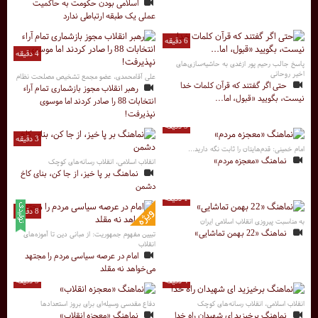
اسلامی بودن حکومت به حاکمیت
عملی یک طبقه ارتباطی ندارد
6 دقیقه
4 دقیقه
پاسخ جالب رحیم پور ازغدی به حاشیه‌سازی‌های
اخیر روحانی
علی آقامحمدی، عضو مجمع تشخیص مصلحت نظام
حتی اگر گفتند که قرآن کلمات خدا
رهبر انقلاب مجوز بازشماری تمام آراء
نیست، بگویید «قبول، اما...
انتخابات 88 را صادر کردند اما موسوی
نپذیرفت!
3 دقیقه
3 دقیقه
امام خمینی: قدم‌هایتان را ثابت نگه دارید...
نماهنگ «معجزه مردم»
انقلاب اسلامی، انقلاب رسانه‌های کوچک
نماهنگ بر پا خیز، از جا کن، بنای کاخ
دشمن
1 دقیقه
8 دقیقه
به مناسبت پیروزی انقلاب اسلامی ایران
نماهنگ «22 بهمن تماشایی»
تبیین مفهوم جمهوریت: از مبانی دین تا آموزه‌های
انقلاب
امام در عرصه سیاسی مردم را مجتهد
می‌خواهد نه مقلد
4 دقیقه
3 دقیقه
انقلاب اسلامی، انقلاب رسانه‌های کوچک
دفاع مقدسی وسیله‌ای برای بروز استعدادها
نماهنگ برخیزید ای شهیدان راه خدا
نماهنگ «معجزه انقلاب»