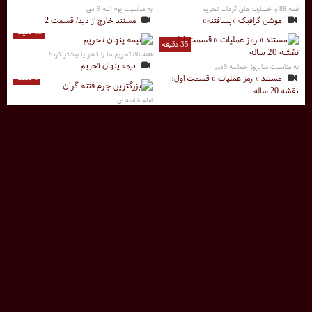
فتنه 88 و خسارت های گرداب تحریم
به مناسبت یوم الله 9 دی
موشن گرافیک «پسافتنه»
مستند خارج از دید/ قسمت 2
13 دقیقه
35 دقیقه
فتنه 88 تحریم ها را کمتر یا بیشتر کرد؟
نیمه پنهان تحریم
به مناسبت سالروز حماسه 9دی
مستند « رمز عملیات » قسمت اول:
1 دقیقه
نقشه 20 ساله
امام خامنه ای
بزرگترین جرم فتنه گران
33 دقیقه
9 دقیقه
به مناسبت یوم الله 9 دی
مستند خارج از دید/ قسمت 1
تهمت‌زنی و لجن‌پراکنی، حرام است
ناامید کردن مردم، کار دشمنان اسلام و
7 دقیقه
ایران
وقتی علینژاد مردم را ساده‌لوح فرض می‌کند
روشنگری جلیلی از اتفاقات فتنه 88
67 دقیقه
46 دقیقه
مجموعه مستند «ارباب رخنه ها»
مستند شورش در شهر کاری از برنامه
به مناسبت سالروز حماسه 9دی
مستند «یزدان تفنگ ندارد» روایت
ثریا
وقایع سال ۸۸ و شرایط دانشگاه ها در آن
سال
5 دقیقه