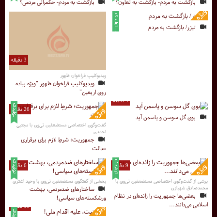
بازگشت به مردم- بازگشت به تعاون؟
بازگشت به مردم- حکمرانی مردمی؟
تیزر/ بازگشت به مردم
3 دقیقه
ویدیوکلیپ فراخوان ظهور
ویدیوکلیپ فراخوان ظهور "ویژه پیاده
روی اربعین"
4 دقیقه
26 دقیقه
بوی گل سوسن و یاسمن آید
گفت‌وگوی اختصاصی مستضعفین تی‌وی با مجتبی
احمدی
جمهوریت؛ شرطِ لازم برای برقراری
عدالت
9 دقیقه
6 دقیقه
برشی از گفت‌وگوی اختصاصی مستضعفین تی‌وی با
بخشی از گفتگوی مستضعفین‌ تی‌وی با وحید اشتری
محمدصادق شهبازی
ساختارهای ضدمردمی، بهشت
بعضی‌ها جمهوریت را زائده‌ای در نظام
ورشکسته‌های سیاسی!
اسلامی می‌دانند...
19 دقیقه