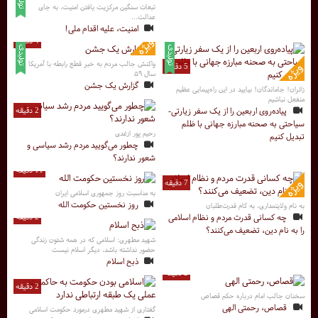
تبعات سنگین مرکزیت یافتن امنیت، به جای
عدالت...
امنیت، علیه اقدام ملی!
4 دقیقه
واکنش جالب مردم به خبر قطع رابطه با آمریکا در
5 دقیقه
سال ۵۹
گزارش یک جشن
زائران! جاماندگان! بیایید در این راه‌پیمایی عظیم
منفعل نباشیم
پیاده‌روی اربعین را از یک سفر زیارتی-
2 دقیقه
سیاحتی به صحنه مبارزه جهانی با ظلم
رحیم پور ازغدی
تبدیل کنیم
چطور می‌گویید مردم رشد سیاسی و
شعور ندارند؟
11 دقیقه
7 دقیقه
به مناسبت روز جمهوری اسلامی ایران
روز نخستین حکومت الله
به نام ولایتمداری، به کام قدرت‌طلبان
چه کسانی قدرت مردم و نظام اسلامی
2 دقیقه
را به نام دین، تضعیف می‌کنند؟
شهید مطهری: اسلامی که در همه شئون زندگی
حضور نداشته باشد، دیگر اسلام نیست
ذبح اسلام
2 دقیقه
2 دقیقه
سخنان جالب امام درباره حکم قصاص
قصاص، رحمتی الهی
گفتاری از شهید مطهری درمورد حکومت اسلامی