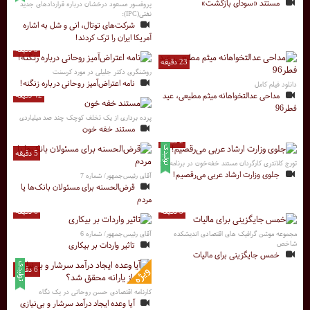
مستند «سودای بازگشت»
پروفسور مسعود درخشان درباره قراردادهای جدید
نفتی(IPC):
شرکت‌های توتال، انی و شل به اشاره
آمریکا ایران را ترک کردند!
3 دقیقه
23 دقیقه
روشنگری دکتر جلیلی در مورد کرسنت
نامه اعتراض‌آمیز روحانی درباره زنگنه!
دانلود فیلم کامل
مداحی عدالتخواهانه میثم مطیعی، عید
42 دقیقه
فطر96
پرده برداری از یک تخلف کوچک چند صد میلیاردی
مستند خفه خون
2 دقیقه
5 دقیقه
تورج کلانتری کارگردان مستند خفه‌خون در برنامه راز:
جلوی وزارت ارشاد عربی می‌رقصیم!
آقای رئیس‌جمهور/ شماره 7
قرض‌الحسنه برای مسئولان بانک‌ها یا
مردم
5 دقیقه
6 دقیقه
مجموعه موشن گرافیک های اقتصادی اندیشکده
آقای رئیس‌جمهور/ شماره 6
شاخص
تاثیر واردات بر بیکاری
خمس جایگزینی برای مالیات
6 دقیقه
کارنامه اقتصادی حسن روحانی در یک نگاه
آیا وعده ایجاد درآمد سرشار و بی‌نیازی