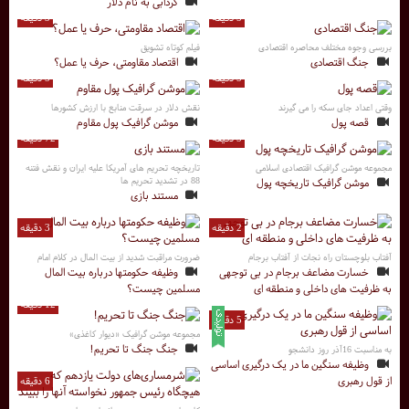
گردابی به نام دلار
5 دقیقه
3 دقیقه
بررسی وجوه مختلف محاصره اقتصادی
فیلم کوتاه تشویق
جنگ اقتصادی
اقتصاد مقاومتی، حرف یا عمل؟
5 دقیقه
5 دقیقه
وقتی اعداد جای سکه را می گیرند
نقش دلار در سرقت منابع با ارزش کشورها
قصه پول
موشن گرافیک پول مقاوم
5 دقیقه
72 دقیقه
مجموعه موشن گرافیک اقتصادی اسلامی
تاریخچه تحریم های آمریکا علیه ایران و نقش فتنه
88 در تشدید تحریم ها
موشن گرافیک تاریخچه پول
مستند بازی
2 دقیقه
3 دقیقه
آفتاب بلوچستان راه نجات از آفتاب برجام
ضرورت مراقبت شدید از بیت المال در کلام امام
خسارت مضاعف برجام در بی توجهی
وظیفه حکومتها درباره بیت المال
به ظرفیت های داخلی و منطقه ای
مسلمین چیست؟
12 دقیقه
5 دقیقه
مجموعه موشن گرافیک «دیوار کاغذی»
جنگ جنگ تا تحریم!
به مناسبت 16آذر روز دانشجو
وظیفه سنگین ما در یک درگیری اساسی
از قول رهبری
6 دقیقه