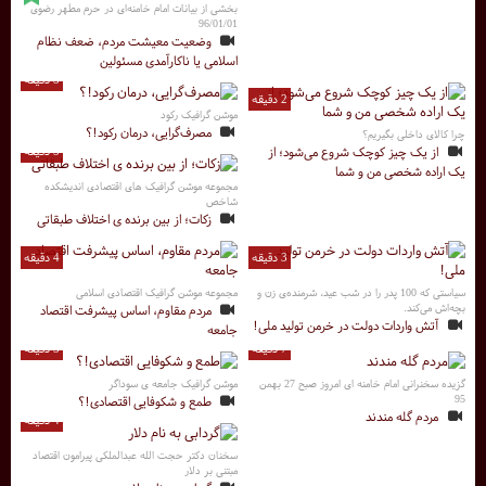
بخشی از بیانات امام خامنه‌ای در حرم مطهر رضوی
96/01/01
وضعیت معیشت مردم، ضعف نظام
اسلامی یا ناکارآمدی مسئولین
5 دقیقه
2 دقیقه
موشن گرافیک رکود
مصرف‌گرایی، درمان رکود!؟
چرا کالای داخلی بگیریم؟
از یک چیز کوچک شروع می‌شود؛ از
5 دقیقه
یک اراده شخصی من و شما
مجموعه موشن گرافیک های اقتصادی اندیشکده
شاخص
زکات؛ از بین برنده ی اختلاف طبقاتی
3 دقیقه
4 دقیقه
سیاستی که 100 پدر را در شب عید، شرمنده‌ی زن و
مجموعه موشن گرافیک اقتصادی اسلامی
بچه‌اش می‌کند.
مردم مقاوم، اساس پیشرفت اقتصاد
آتش واردات دولت در خرمن تولید ملی!
جامعه
7 دقیقه
5 دقیقه
گزیده سخنرانی امام خامنه ای امروز صبح 27 بهمن
موشن گرافیک جامعه ی سوداگر
95
طمع و شکوفایی اقتصادی!؟
مردم گله مندند
4 دقیقه
سخنان دکتر حجت الله عبدالملکی پیرامون اقتصاد
مبتنی بر دلار