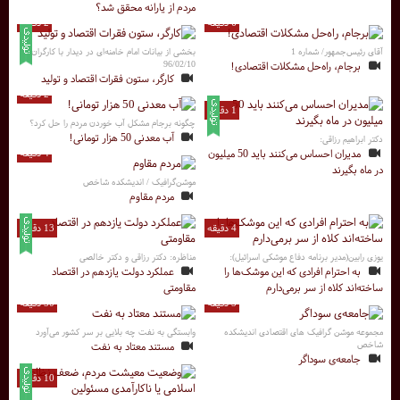
مردم از یارانه محقق شد؟
6 دقیقه
2 دقیقه
آقای رئیس‌جمهور/ شماره 1
بخشی از بیانات امام خامنه‌ای در دیدار با کارگران،
96/02/10
برجام، راه‌حل مشکلات اقتصادی!
کارگر، ستون فقرات اقتصاد و تولید
2 دقیقه
1 دقیقه
چگونه برجام مشکل آب خوردن مردم را حل کرد؟
آب معدنی 50 هزار تومانی!
دکتر ابراهیم رزاقی:
مدیران احساس می‌کنند باید 50 میلیون
4 دقیقه
در ماه بگیرند
موشن‌گرافیک / اندیشکده شاخص
مردم مقاوم
4 دقیقه
13 دقیقه
یوزی رابین(مدیر برنامه دفاع موشکی اسرائیل):
مناظره: دکتر رزاقی و دکتر خالصی
به احترام افرادی که این موشک‌ها را
عملکرد دولت یازدهم در اقتصاد
ساخته‌اند کلاه از سر برمی‌دارم
مقاومتی
5 دقیقه
50 دقیقه
مجموعه موشن گرافیک های اقتصادی اندیشکده
وابستگی به نفت چه بلایی بر سر کشور می‌آورد
شاخص
مستند معتاد به نفت
جامعه‌ی سوداگر
10 دقیقه