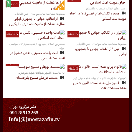
51 دقیقه
رویش های انقلاب اسلامی - پاکستان
معجزه انقلاب امام خمینی(ره) در احیای
مجموعه مصاحبه های سوزنبان - علی الله‌یاری
هویت امت اسلامی
از انقلاب جهانی تا جمهوری ایرانی -
سال‌ها غفلت از ماهیت ضددینیِ ملی‌گرایی
5 دقیقه
65 دقیقه
مجموعه مصاحبه های سوزنبان - علی الله‌یاری
سخنرانی استاد رحیم پور ازغدی محرم94 ، سوئیس،
لوزان
تیزر / از انقلاب جهانی تا جمهوری
امت واحده حسینی، نقش عاشورا در
ایرانی
اتحاد امت اسلامی
11 دقیقه
2 دقیقه
به مناسبت 26مهر شهادت شهید شوشتری
مستند نورعلی مسیح بلوچستان
ضرورت احترام به قانون در بیان امام خمینی (ره)
قانون برای همه است؛ قانون شکنی
منشا همه اختلافات
دفتر مرکزی:
تهران،
09128513265
Info[@]mostazafin.tv