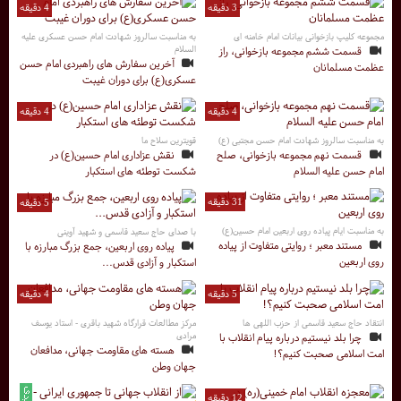
3 دقیقه
4 دقیقه
مجموعه کلیپ بازخوانی بیانات امام خامنه ای
به مناسبت سالروز شهادت امام حسن عسکری علیه
السلام
قسمت ششم مجموعه بازخوانی، راز
آخرین سفارش های راهبردی امام حسن
عظمت مسلمانان
عسکری(ع) برای دوران غیبت
4 دقیقه
4 دقیقه
به مناسبت سالروز شهادت امام حسن مجتبی (ع)
قویترین سلاح ما
قسمت نهم مجموعه بازخوانی، صلح
نقش عزاداری امام حسین(ع) در
امام حسن علیه السلام
شکست توطئه های استکبار
31 دقیقه
5 دقیقه
به مناسبت ایام پیاده روی اربعین امام حسین(ع)
با صدای حاج سعید قاسمی و شهید آوینی
مستند معبر ؛ روایتی متفاوت از پیاده
پیاده روی اربعین، جمع بزرگ مبارزه با
روی اربعین
استکبار و آزادی قدس...
5 دقیقه
4 دقیقه
انتقاد حاج سعید قاسمی از حزب اللهی ها
مرکز مطالعات قرارگاه شهید باقری - استاد یوسف
مرادی
چرا بلد نیستیم درباره پیام انقلاب با
هسته های مقاومت جهانی، مدافعان
امت اسلامی صحبت کنیم؟!
جهان وطن
12 دقیقه