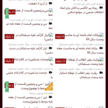
از آرزو تا حقیقت
مجموعه کلیپ های «نور هدایت»
روباه پیر انگلیس و تلاش برای ایجاد
اختلافات مذهبی در جوامع اسلامی
13 دقیقه
کدام ، معیار شناخت خودی از غیر خودی است؟
سی و پنجمین قسمت از هفته نامه دو
خط
8 دقیقه
1 دقیقه
به مناسبت هفته وحدت ، میلاد حضرت محمد(ع)
به مناسبت هفته وحدت ، میلاد حضرت محمد(ع)
بیانات امام خامنه ای به مناسبت هفته
ابزار کارآمد علیه مسلمانان در دست
وحدت سال 69
دشمن!
5 دقیقه
11 دقیقه
به مناسبت هفته وحدت ، میلاد حضرت محمد(ع)
به مناسبت هفته وحدت ، میلاد حضرت محمد(ع)
«وحدت مسلمین» در کلام امام خمینی
روایت رهبر انقلاب از توطئه استکبار
ره
علیه وحدت مسلمانان
1 دقیقه
هفته نامه ویدئویی دوخط
تیزر / سی و پنجمین قسمت از هفته
نامه دوخط با موضوع وحدت