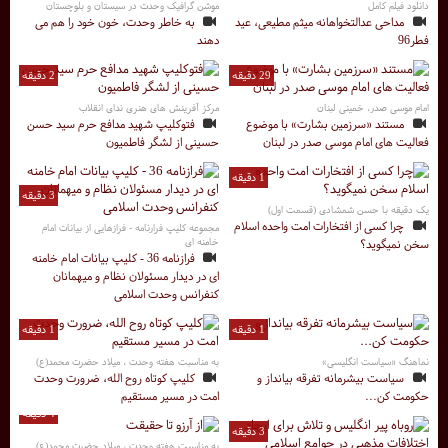
دانلود فیلم کامل
موشن گرافیک وحدت در سیستان و بلوچستان
مداحی عدالتخواهانه میثم مطیعی، عید
به خاطر وحدت، خون خود را هم می
فطر96
دهند
29 دقیقه
2 دقیقه
امام موسی صدر، خمینی لبنان
مرکز آفرینش های هنری ندای انقلاب
مستند «سرزمین بشارت» با موضوع
فتوکلیپ شهید مدافع حرم سید حسن
فعالیت های امام موسی صدر در لبنان
حسینی از لشگر فاطمیون
1 دقیقه
3 دقیقه
یک دقیقه با حسن شمشادی (قسمت اول)
چرا کسی از افتخارات امت واحده اسلام
مجموعه کلیپ فرارنامه - فرازهایی از بیانات امام
خامنه ای
سخن نمیگوید؟
فرازنامه 36 - کلیپ بیانات امام خامنه
ای در دیدار مسئولان نظام و میهمانان
کنفرانس وحدت اسلامی
1 دقیقه
1 دقیقه
نماهنگ «سیاست انگلیسی»
به مناسبت هفته وحدت ، میلاد حضرت محمد(ع)
سیاست بیشرمانه تفرقه بیانداز و
کلیپ کوتاه روح الله، ضرورت وحدت
حکومت کن...
امت در مسیر مستقیم
4 دقیقه
3 دقیقه
به مناسبت هفته وحدت ، میلاد حضرت محمد(ع)