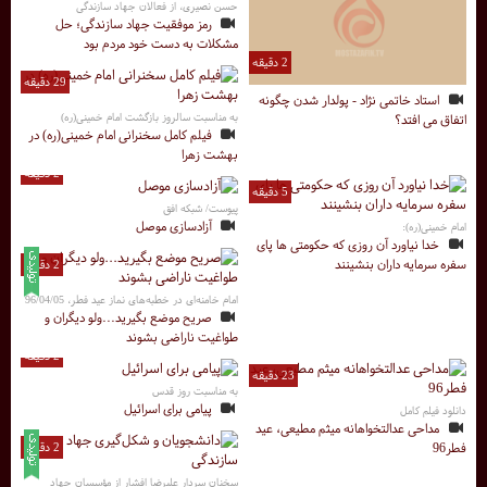
حسن نصیری، از فعالان جهاد سازندگی
رمز موفقیت جهاد سازندگی؛ حل
مشکلات به دست خود مردم بود
2 دقیقه
29 دقیقه
استاد خاتمی نژاد - پولدار شدن چگونه
به مناسبت سالروز بازگشت امام خمینی(ره)
اتفاق می افتد؟
فیلم کامل سخنرانی امام خمینی(ره) در
بهشت زهرا
2 دقیقه
5 دقیقه
پیوست/ شبکه افق
آزادسازی موصل
امام خمینی(ره):
خدا نیاورد آن روزی که حکومتی ها پای
سفره سرمایه داران بنشینند
2 دقیقه
امام خامنه‌ای در خطبه‌های نماز عید فطر، 96/04/05
صریح موضع بگیرید...ولو دیگران و
طواغیت ناراضی بشوند
2 دقیقه
23 دقیقه
به مناسبت روز قدس
پیامی برای اسرائیل
دانلود فیلم کامل
مداحی عدالتخواهانه میثم مطیعی، عید
فطر96
2 دقیقه
سخنان سردار علیرضا افشار از مؤسسان جهاد