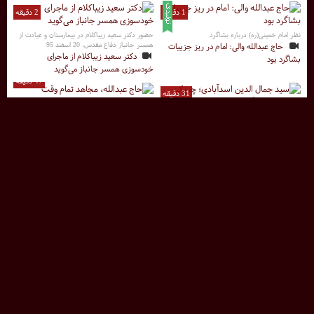
1 دقیقه
2 دقیقه
نظر امام خمینی(ره) درباره بشاگرد
حضور دکتر سعید زیباکلام در بیمارستان و عیادت از
همسر جانباز دفاع مقدس، 20 اسفند 95
حاج عبدالله والی: امام در ریز جزییات
دکتر سعید زیباکلام از ماجرای
بشاگرد بود
خودسوزی همسر جانباز می‌گوید
47 دقیقه
31 دقیقه
مستند حاج عبدالله والی
حاج عبدالله، مجاهد تمام وقت
سخنرانی حسن رحیم پور ازغدی، به مناسبت شهادت
سید جمال الدین اسدآبادی
5 دقیقه
سید جمال الدین اسدآبادی؛ چریک تمام
عیار فرهنگی سیاسی
مشکلات روستای مهریان در حومه شهر یاسوج از
زبان مردم
وقتی بی مدیریتی بیداد می کند
2 دقیقه
4 دقیقه
دستور رهبری مبنی بر اختصاص 500 میلیون دلار به
برشی از برنامه عصر، دبیرکل جنبش تنظیم مستقبل
این استان
العداله
وضع آب سیستان و بلوچستان بحرانی
قیام علیه ظالم، خصیصه ی ویژه یمنی
است
ها
47 دقیقه
1 دقیقه
مستند شهادت مالکوم ایکس رهبر مسلمانان آمریکا
مالکوم ایکس
پاسخ صریح و دقیق سید حسن نصرالله به حمایت و
کمک به همه مسلمانان
85 دقیقه