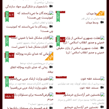
سازندگی/ برنامه‌ی راز
دانشجویان و شکل‌گیری جهاد سازندگی
6 دقیقه
4 دقیقه
ویژه نمایش در لیالی قدر
وسط میدان
چگوارا و انقلاب اسلامی
رزمندگان ما نمی‌دانستند که کمونیست
چی هست!
10 دقیقه
4 دقیقه
بخشی از سخنرانی استاد رحیم‌پور ازغدی
آقایان مشکل شما با خمینی است
غفلت جمهوری اسلامی از یاران حقیقی
خمینی و صدور انقلاب اسلامی / ثریا
6 دقیقه
برشی از سی‌و‌هشتمین شماره دوخط
زمانی که خدای نکرده یوم‌الله اتفاق
بیفتد
42 دقیقه
2 دقیقه
پرده برداری از یک تخلف کوچک چند صد میلیاردی
تورج کلانتری کارگردان مستند خفه‌خون در برنامه راز:
مستند خفه خون
جلوی وزارت ارشاد عربی می‌رقصیم!
7 دقیقه
5 دقیقه
نخستین مکالمه بیسیم سردار احمد کاظمی و سردار
غلامعلی رشید
آقای رئیس‌جمهور/ شماره 7
نخستین خبر آزادسازی خرمشهر
قرض‌الحسنه برای مسئولان بانک‌ها یا