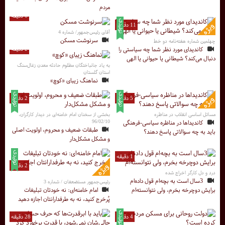
مردم
6 دقیقه
11 دقیقه
آقای رئیس‌جمهور/ شماره 4
سرنوشت مسکن
چهلمین شماره هفته‌نامه دو خط
کاندیدای مورد نظر شما چه سیاستی را
2 دقیقه
دنبال می‌کند؟ شیطانی یا حیوانی یا الهی
به یاد جانباختگان مظلوم حادثه معدن زغال‌سنگ
استان گلستان
نماهنگ زیبای «کوچ»
5 دقیقه
2 دقیقه
مسائل اساسی انقلاب در مناظره
بخشی از سخنان امام خامنه‌ای در دیدار کارگران،
96/02/10
کاندیداها در مناظره سیاسی-فرهنگی
طبقات ضعیف و محروم، اولویت اصلی
باید به چه سوالاتی پاسخ دهند؟
و مشکل مشکل‌دار
1 دقیقه
2 دقیقه
درد و دل کارگر اخراج شده
3سال است به بچه‌ام قول داده‌ام
رئیس‌جمهور مستضعفان / شماره 3
برایش دوچرخه بخرم، ولی نتوانسته‌ام
امام خامنه‌ای: نه خودتان تبلیغات
پُرخرج کنید، نه به طرفدارانتان اجازه دهید
4 دقیقه
28 دقیقه