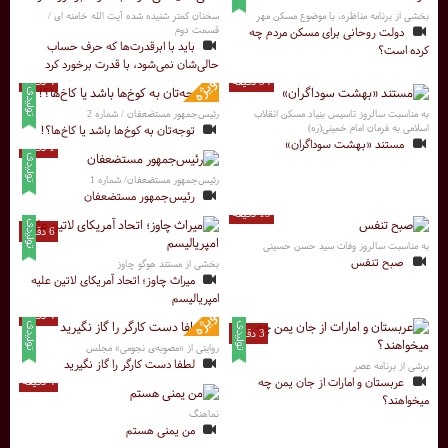
بخشی از برنامه مناظره، با موضوع مسکن مهر
سخنان کمتر شنیده شده آیت الله خامنه ای /
قسمت دوم
دولت روحانی برای مسکن مردم چه
باید با ابرقدرت‌ها که حرف حساب
کرده است؟
حالی‌شان نمی‌شود، با قدرت برخورد کرد
54 دقیقه
4 دقیقه
به مناسبت سالروز تاسیس بنیاد مسکن انقلاب
رئیس‌جمهور مستضعفان / شماره 2
اسلامی به فرمان امام خمینی(ره)
توجه‌تان به کوخ‌ها باشد یا کاخ‌ها؟!
مستند «بهشت سوداگران»
1 دقیقه
رئیس‌جمهور مستضعفان/ شماره 1
رئیس‌جمهور مستضعفان
19 دقیقه
6 دقیقه
به مناسبت سالروز وفات سید حسن حسینی
صبح تنفس
بخشی از مستند هوگو چاوز
میراث چاوز؛ اتحاد آمریکای لاتین علیه
امپریالیسم
4 دقیقه
3 دقیقه
روایتی از «مصوبه‌ی نجومی» مجلس
لطفا دست کارگر را گاز نگیرید
برشی از برنامه عصر
عربستان و امارات از جان یمن چه
4 دقیقه
میخواهند؟
نماهنگ
من یمنی هستم