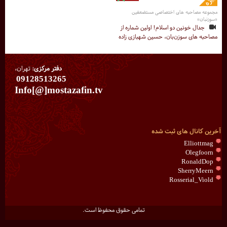
مجموعه مصاحبه های اختصاصی مستضعفین
«سوزنبان»
جدال خونین دو اسلام! اولین شماره از
مصاحبه های سوزن‌بان، حسین شهبازی زاده
دفتر مرکزی:
تهران،
09128513265
Info[@]mostazafin.tv
آخرین کانال های ثبت شده
Elliottmag
Olegfoorn
RonaldDop
SherryMeern
Rosserial_Viold
تمامی حقوق محفوظ است.