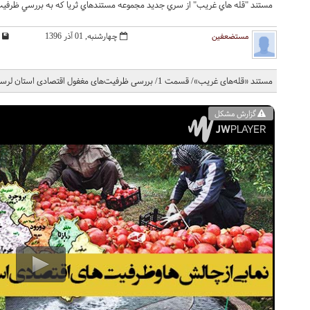
مستند "قله هاي غريب" از سري جديد مجموعه مستندهاي ثريا که به بررسي ظرفيت 
مستضعفین
چهارشنبه, 01 آذر 1396
مستند «قله‌های غریب»/ قسمت 1/ بررسی ظرفیت‌های مغفول اقتصادی استان لرستان
گزارش مشکل