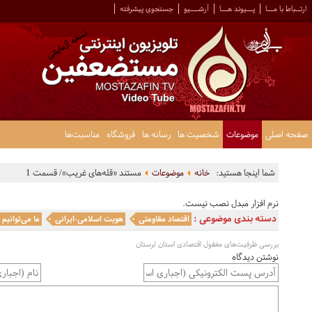
ارتــباط با مـــا
پـــیوند هـــا
آرشــــیو
جستجوی پیشرفته
صفحه اصلی
موضوعات
شخصیت ها
رسانه ها
فروشگاه
مناسبت‌ها
شما اینجا هستید:
خانه
موضوعات
مستند «قله‌های غریب»/ قسمت 1
نرم افزار مبدل نصب نیست.
دسته بندی موضوعی :
اقتصاد مقاومتی
هویت اسلامی-ایرانی
ما می‌توانیم
بررسی ظرفیت‌های مغفول اقتصادی استان لرستان
نوشتن دیدگاه