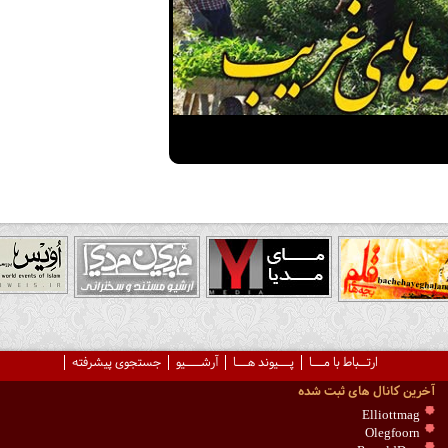
ارتــباط با مـــا
پـــیوند هـــا
آرشــــیو
جستجوی پیشرفته
آخرین کانال های ثبت شده
Elliottmag
Olegfoorn