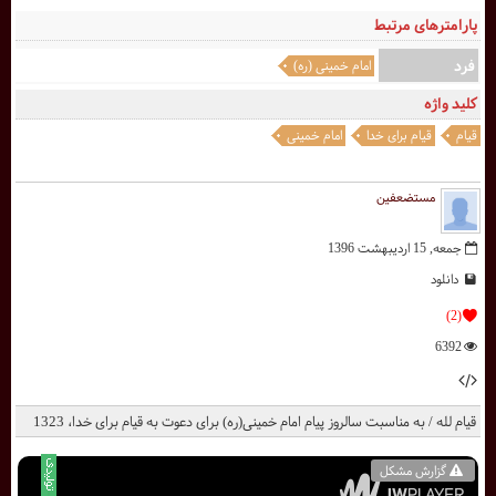
پارامترهای مرتبط
فرد
امام خمینی (ره)
کلید واژه
قیام
قیام برای خدا
امام خمینی
مستضعفین
جمعه, 15 ارديبهشت 1396
دانلود
(2)
6392
قیام لله / به مناسبت سالروز پیام امام خمینی(ره) برای دعوت به قیام برای خدا، 1323
گزارش مشکل