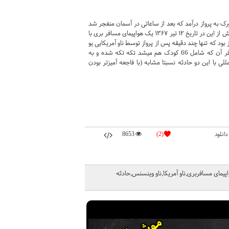
ه سمت نیویورک به پرواز درآمد که بعد از ساعاتی در آسمان منفجر شد
و مسافران آن کشته شدند که درمجموع 270 کشته برجای گذاشت. حدود 6 ماه پیش از این در تاریخ ۱۲ تیر ۱۳۶۷ یک هواپیمای مسافر بری با
بود که تنها چند دقیقه پس از پرواز توسط ناو آمریکایی یو
اس اس وینسنس مورد هدف موشک قرار گرفت و منهدم شد و تمامی 290 مسافر آن که شامل 66 کودک هم میشد تکه تکه شده و به
ی با این دو حادثه نسبتا مشابه (با فاجعه آمیزتر بودن
دانلود
(2)
8653
لیاقت» / حقوق بشر آمریکایی پرواز لاکربی,پرواز655,پرواز,هواپیمای مسافربری,ناو آمریکا,ناو وینسنس,حادثه