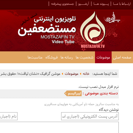
ارتــباط با مـــا
پـــیوند هـــا
آرشــــیو
جستجوی پیشرفته
صفحه اصلی
موضوعات
شخصیت ها
رسانه ها
فروشگاه
مناسبت‌ها
شما اینجا هستید:
خانه
موضوعات
موشن گرافیک «نشان لیاقت»/ حقوق بشر آ
نرم افزار مبدل نصب نیست.
دسته بندی موضوعی :
لیبرالیسم
به مناسبت سالروز حمله ناو آمریکایی به هواپیمای مسافربری
نوشتن دیدگاه