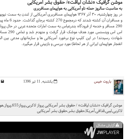
موشن گرافیک «نشان لیاقت»/ حقوق بشر آمریکایی
به مناسبت سالروز حمله ناو آمریکایی به هواپیمای مسافربری
در روز
چهارشنبه، ۳۰ آذر ۱۳۶۷ هواپیمای مسافربری آمریکایی از لندن ب
290 مسافر و خدمه از فرودگاه بندرعباس به سمت امارات متحده عربی در حال پرواز 
شهادت رسیدند! در این کلیپ نوع برخورد آمریکایی ها و سازمانهای مدعی بین الملل
انفجار هواپیمای ایرانی از هر لحاظ) مورد بررسی و بازبینی قرار میگیرد.
باروت خیس
یکشنبه, 11 تیر 1396
موشن گرافیک «نشان 
لاکربی,لیبی,قذافی,آمریکا,حقوق بشر,حقوق بشر آمریکایی
گزارش مشکل