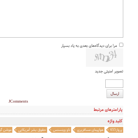
مرا برای دیدگاه‌های بعدی به یاد بسپار
تصویر امنیتی جدید
ارسال
JComments
پارامترهای مرتبط
کلید واژه
پرواز655
هواپیمای مسافربری
ناو وینسنس
حقوق بشر آمریکایی
موشن گر