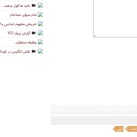
نامزد ها قول بدهند...
امام منهای خط امام
شریعتی،مفهوم شناسی و ا
گزارش پرواز 655
وظیفه منتظران
نقش انگلیس در کودتای 28 مرد
افیک
لیبی