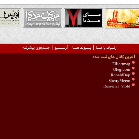
ارتــباط با مـــا
پـــیوند هـــا
آرشــــیو
جستجوی پیشرفته
آخرین کانال های ثبت شده
Elliottmag
Olegfoorn
RonaldDop
SherryMeern
Rosserial_Viold