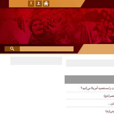
ان را مستعمره آمریکا می‌کنید؟
عصر(عج)
ئن...
نی(ره)