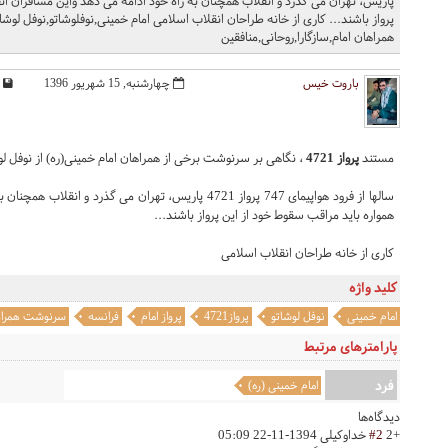
پاریس، تهران می گذرد و انقلاب همچنان به راه خود ادامه می دهد واین مسافران ان
همراهان امام,سازگارا,روحانی,منافقین
باروت خیس
چهارشنبه, 15 شهریور 1396
مستند
پرواز 4721
، نگاهی بر سرنوشت برخی از همراهان امام خمینی(ره) از نوفل لوش
سالها از فرود هواپیمای 747 پرواز 4721 پاریس، تهران می گ
همواره باید مراقب سقوط خود از این پرواز باشند...
کاری از خانه طراحان انقلاب اسلامی
کلید واژه
امام خمینی
نوفل لوشاتو
پرواز4721
پرواز امام
فرانسه
سرنوشت همراها
پارامترهای مرتبط
فرد
امام خمینی (ره)
دیدگاه‌ها
+2
#2
خداوکیلی
1394-11-22 05:09