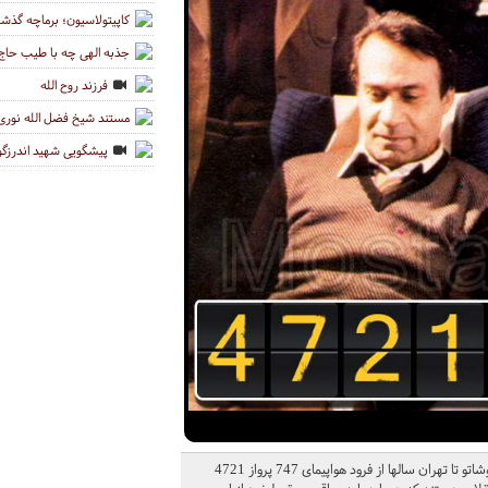
کاپیتولاسیون؛ برماچه گذش
جذبه الهی چه با طیب حاج 
فرزند روح الله
مستند شیخ فضل الله نوری
پیشگویی شهید اندرزگو د
مستند پرواز 4721 ، نگاهی بر سرنوشت برخی از همراهان امام خمینی(ره) از نوفل لوشاتو تا تهران سالها از فرود هواپیمای 747 پرواز 4721