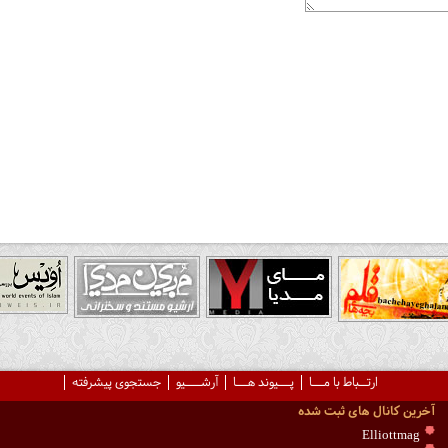
ارتــباط با مـــا
پـــیوند هـــا
آرشــــیو
جستجوی پیشرفته
آخرین کانال های ثبت شده
Elliottmag