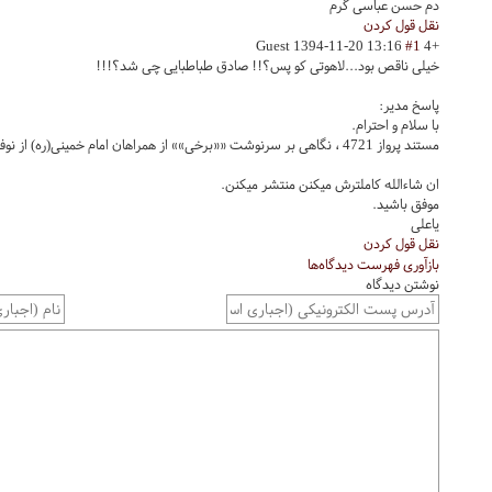
دم حسن عباسی گرم
نقل قول کردن
Guest
1394-11-20 13:16
#1
+4
خیلی ناقص بود...لاهوتی کو پس؟!! صادق طباطبایی چی شد؟!!!
پاسخ مدیر:
با سلام و احترام.
مستند پرواز 4721 ، نگاهی بر سرنوشت ««برخی»» از همراهان امام خمینی(ره) از نوفل لوشاتو تا تهران
ان شاءالله کاملترش میکنن منتشر میکنن.
موفق باشید.
یاعلی
نقل قول کردن
بازآوری فهرست دیدگاه‌ها
نوشتن دیدگاه