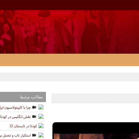
مطالب مرتبط
چرا با کاپیتولاسیون ایر
نقش انگلیس در کودتای 28 مرد
کودتا در تابستان 32
استکبار تاب و تحمل برا