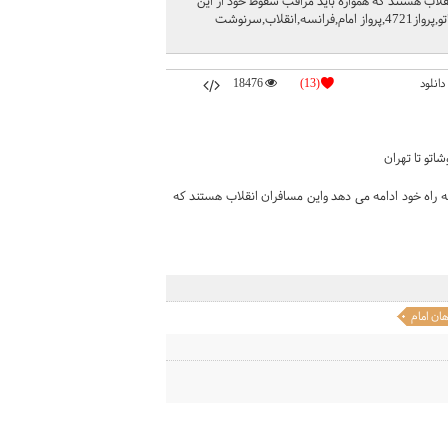
قلاب هستند که همواره باید مراقب سقوط خود از این
پرواز باشند... کاری از خانه طراحان انقلاب اسلامی امام خمینی,نوفلوشاتو,نوفل لوشاتو,پرواز4721,پرواز امام,فرانسه,انقلاب,سرنوشت
دانلود
(13)
18476
اتو تا تهران
ذرد و انقلاب همچنان به راه خود ادامه می دهد واین مسافران انقلاب هستند که
ن امام