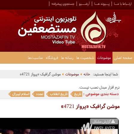
ارتــباط با مـــا
پـــیوند هـــا
آرشــــیو
جستجوی پیشرفته
صفحه اصلی
موضوعات
شخصیت ها
رسانه ها
فروشگاه
مناسبت‌ها
شما اینجا هستید:
خانه
موضوعات
موشن گرافیک «پرواز 4721»
نرم افزار مبدل نصب نیست.
دسته بندی موضوعی :
تاریخ
تاریخ انقلاب
تجدد
اسلام لیبرال
موشن گرافیک «پرواز 4721»
گزارش مشکل