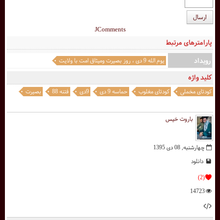
ارسال
JComments
پارامترهای مرتبط
رویداد
یوم الله 9 دی ، روز بصيرت وميثاق امت با ولايت
کلید واژه
کودتای مخملی
کودتای مغلوب
حماسه 9 دی
9دی
فتنه 88
بصیرت
باروت خیس
چهارشنبه, 08 دی 1395
دانلود
(2)
14723