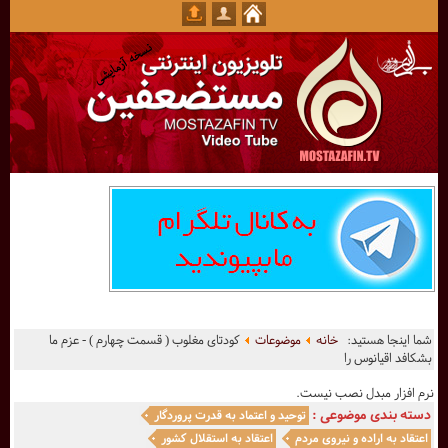
شما اینجا هستید:
خانه
موضوعات
کودتای مغلوب ( قسمت چهارم ) - عزم ما
بشکافد اقیانوس را
نرم افزار مبدل نصب نیست.
دسته بندی موضوعی :
توحید و اعتماد به قدرت پروردگار
اعتقاد به اراده و نیروی مردم
اعتقاد به استقلال کشور