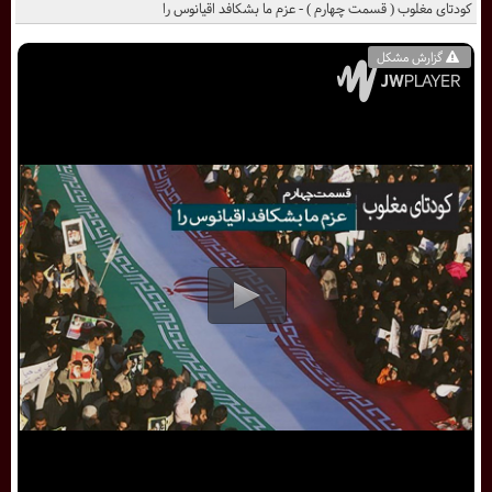
کودتای مغلوب ( قسمت چهارم ) - عزم ما بشکافد اقیانوس را
گزارش مشکل