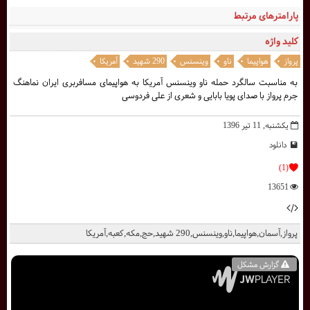
پارامترهای مرتبط
کلید واژه
پرواز
هواپیما
ناو
وینسنس
290 شهید
آمریکا
به مناسبت سالگرد حمله ناو وینسنس آمریکا به هواپیمای مسافربری ایران نماهنگ
جرم پرواز با صدای پویا بابایی و شعری از علی فردوسی
یکشنبه, 11 تیر 1396
دانلود
(1)
13651
پرواز,آسمان,هواپیما,ناو,وینسنس,290 شهید,حج,مکه,کعبه,آمریکا
گزارش مشکل