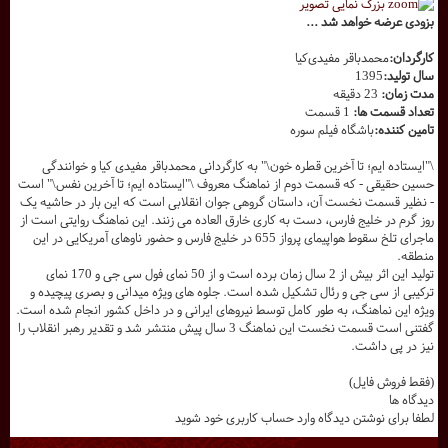
بزرگ نمایی تصویر
بزودی عرضه خواهد شد ...
کارگردان:
محمدباقر مفیدی‌کیا
سال تولید:
1395
مدت زمان:
23 دقیقه
تعداد قسمت ها:
1 قسمت
تامین کننده:
باشگاه فیلم سوره
\"ایستاده ایم؛ تا آخرین قطره خون\" به کارگردانی محمدباقر مفیدی کیا و خوانندگی
حسین حقیقی - که قسمت دوم از نماهنگ معروف \"ایستاده ایم؛ تا آخرین نفس\" است
- نظیر قسمت نخست آن، داستان گروهی جوان انقلابی است که این بار در حاشیه یک
روز گرم در خلیج فارس، دست به کاری خارق العاده می زنند. این نماهنگ روایتی است از
ماجرای تلخ سقوط هواپیمای پرواز 655 در خلیج فارس و حضور ناوهای آمریکایی در این
منطقه.
تولید این اثر بیش از 2 سال زمان برده است و از 50 نمای فول سی جی و 170 نمای
ترکیبی از سی جی و رئال تشکیل شده است. جلوه های ویژه میدانی و بصری پیچیده و
ویژه این نماهنگ، به طور کامل توسط نیروهای ایرانی و در داخل کشور انجام شده است.
گفتنی است قسمت نخست این نماهنگ 3 سال پیش منتشر شد و تقدیر رهبر انقلاب را
نیز در پی داشت.
(فقط فروش فایل)
دیدگاه ها
لطفا برای نوشتن دیدگاه وارد حساب کاربری خود شوید